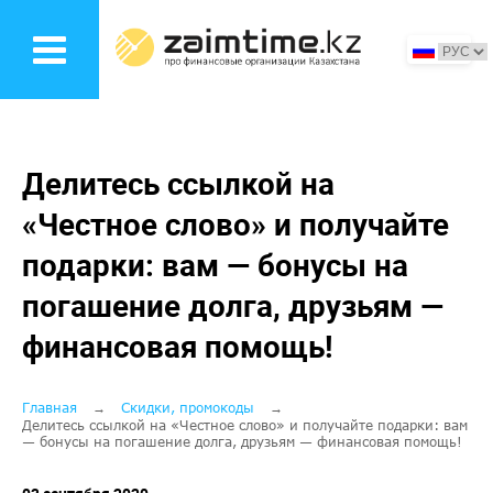
Перейти
к
основному
содержанию
Делитесь ссылкой на
«Честное слово» и получайте
подарки: вам — бонусы на
погашение долга, друзьям —
финансовая помощь!
Строка
Главная
Скидки, промокоды
Делитесь ссылкой на «Честное слово» и получайте подарки: вам
— бонусы на погашение долга, друзьям — финансовая помощь!
навигации