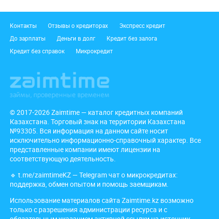
Подвал
Контакты
Отзывы о кредиторах
Экспресс кредит
До зарплаты
Деньги в долг
Кредит без залога
Кредит без справок
Микрокредит
© 2017-2026 Zaimtime — каталог кредитных компаний
Казахстана. Торговый знак на территории Казахстана
№93305. Вся информация на данном сайте носит
исключительно информационно-справочный характер. Все
представленные компании имеют лицензии на
соответствующую деятельность.
🔹
t.me/zaimtimeKZ
— Telegram чат о микрокредитах:
поддержка, обмен опытом и помощь заемщикам.
Использование материалов сайта Zaimtime.kz возможно
только с разрешения администрации ресурса и с
обязательным указанием активной ссылки на источник,