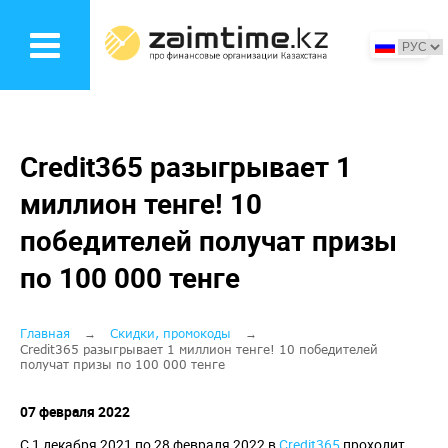
Перейти
к
основному
содержанию
Credit365 разыгрывает 1
миллион тенге! 10
победителей получат призы
по 100 000 тенге
Строка
Главная
Скидки, промокоды
Credit365 разыгрывает 1 миллион тенге! 10 победителей
получат призы по 100 000 тенге
навигации
07 февраля 2022
С 1 декабря 2021 по 28 февраля 2022 в
Credit365
проходит