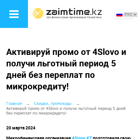
Перейти
к
основному
содержанию
Активируй промо от 4Slovo и
получи льготный период 5
дней без переплат по
микрокредиту!
Строка
Главная
Скидки, промокоды
Активируй промо от 4Slovo и получи льготный период 5 дней
без переплат по микрокредиту!
навигации
20 марта 2024
Микрофинансовая организация
4Slovo KZ
подготовила свою