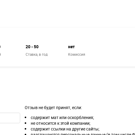
0
20 - 50
нет
й
Ставка,
в год
Комиссия
Отзыв не будет принят, если:
содержит мат или оскорбления;
не относится к этой компании;
содержит ссылки на другие сайты;
разглашаются персональные данные (в том числе Ф