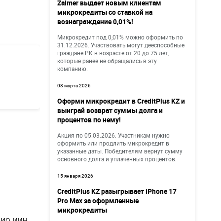
Zaimer выдает новым клиентам
микрокредиты со ставкой на
вознаграждение 0,01%!
Микрокредит под 0,01% можно оформить по
31.12.2026. Участвовать могут дееспособные
граждане РК в возрасте от 20 до 75 лет,
которые ранее не обращались в эту
компанию.
08 марта 2026
Оформи микрокредит в CreditPlus KZ и
выиграй возврат суммы долга и
процентов по нему!
Акция по 05.03.2026. Участникам нужно
оформить или продлить микрокредит в
указанные даты. Победителям вернут сумму
основного долга и уплаченных процентов.
15 января 2026
CreditPlus KZ разыгрывает iPhone 17
Pro Max за оформленные
микрокредиты
ИО, ИИН,