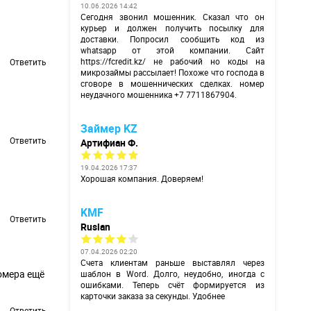
10.06.2026 14:42
Сегодня звонил мошенник. Сказал что он
курьер и должен получить посылку для
доставки. Попросил сообщить код из
whatsapp от этой компании. Сайт
https://fcredit.kz/
не рабочий но коды на
Ответить
микрозаймы рассылает! Похоже что господа в
сговоре в мошеннических сделках. номер
неудачного мошенника +7 7711867904.
Займер KZ
Ответить
Артифиан Ф.
19.04.2026 17:37
Хорошая компания. Доверяем!
KMF
Ответить
Ruslan
07.04.2026 02:20
Счета клиентам раньше выставлял через
номера ещё
шаблон в Word. Долго, неудобно, иногда с
ошибками. Теперь счёт формируется из
карточки заказа за секунды. Удобнее
Ответить