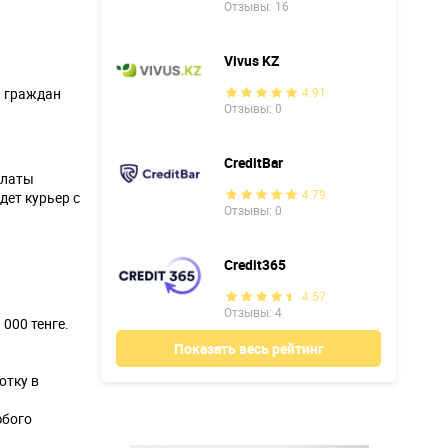
Отзывы: 16
Vivus KZ
я граждан
4.91
Отзывы: 0
CreditBar
платы
4.79
дет курьер с
Отзывы: 0
Credit365
4.57
Отзывы: 4
000 тенге.
Показать весь рейтинг
отку в
юбого