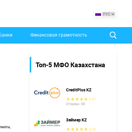
Банки
Финансовая грамотность
Топ-5 МФО Казахстана
CreditPlus KZ
4.97
Отзывы: 88
Займер KZ
Алматы,
4.95