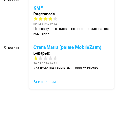
KMF
Rogeraneda
02.04.2026 12:14
Не скажу, что идеал, но вполне адекватная
компания.
СтепьМани (ранее MobileZaim)
Ответить
Бекарыс
26.03.2026 16:48
Котакбас шешеңнің амы 3999 тг кайтар
Все отзывы