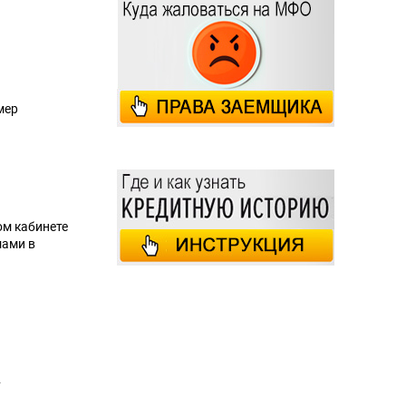
мер
ом кабинете
мами в
.