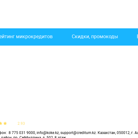
ейтинг микрокредитов
Скидки, промокоды
2.93
фон
8 775 031 9000, info@koke.kz, support@creditum.kz. Казахстан, 050012, г. 
район, пр. Сейфуллина, д. 502, 8 этаж