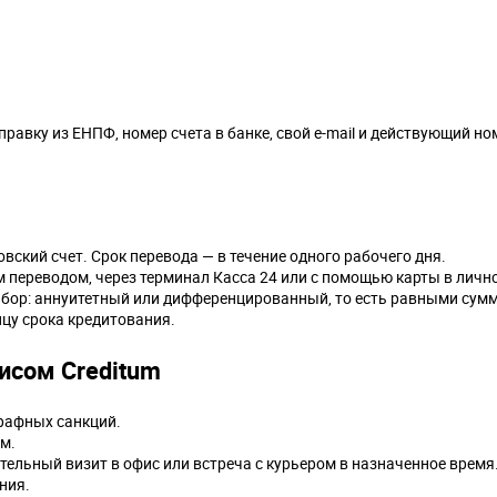
равку из ЕНПФ, номер счета в банке, свой e-mail и действующий но
ский счет. Срок перевода — в течение одного рабочего дня.
переводом, через терминал Касса 24 или с помощью карты в личн
ыбор: аннуитетный или дифференцированный, то есть равными сум
цу срока кредитования.
исом Creditum
рафных санкций.
м.
тельный визит в офис или встреча с курьером в назначенное время
ния.