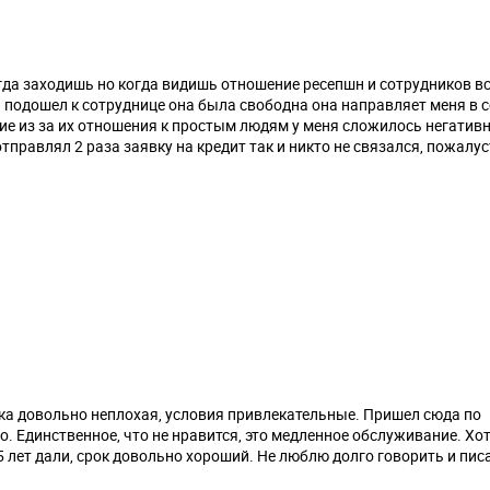
огда заходишь но когда видишь отношение ресепшн и сотрудников в
я подошел к сотруднице она была свободна она направляет меня в 
ичие из за их отношения к простым людям у меня сложилось негативн
отправлял 2 раза заявку на кредит так и никто не связался, пожалу
.
авка довольно неплохая, условия привлекательные. Пришел сюда по
о. Единственное, что не нравится, это медленное обслуживание. Хот
5 лет дали, срок довольно хороший. Не люблю долго говорить и пис