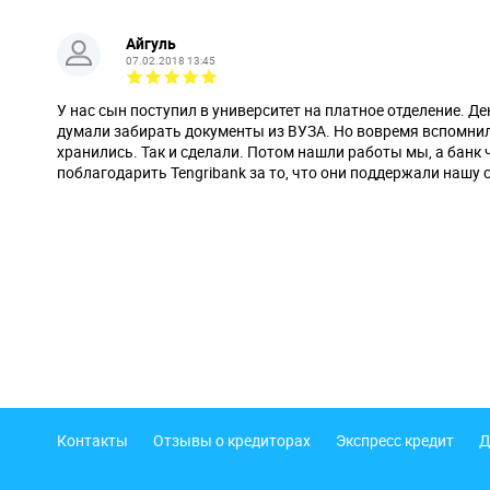
Айгуль
07.02.2018 13:45
У нас сын поступил в университет на платное отделение. Де
думали забирать документы из ВУЗА. Но вовремя вспомнили,
хранились. Так и сделали. Потом нашли работы мы, а банк 
поблагодарить Tengribank за то, что они поддержали нашу
Подвал
Контакты
Отзывы о кредиторах
Экспресс кредит
Д