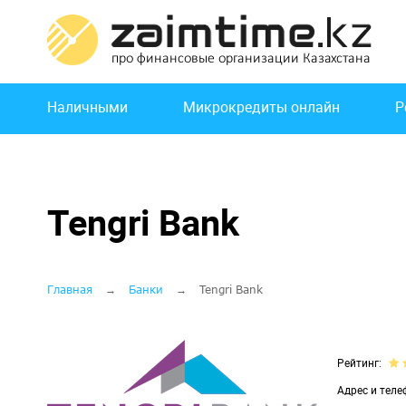
Перейти
к
основному
содержанию
Основная
Наличными
Микрокредиты онлайн
Р
навигация
Tengri Bank
Строка
Главная
Банки
Tengri Bank
навигации
Рейтинг
Адрес и теле