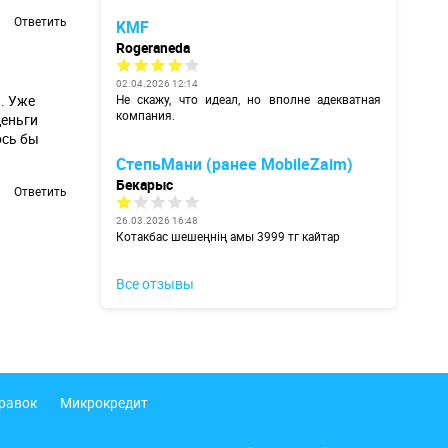
Ответить
KMF
Rogeraneda
02.04.2026 12:14
ы. Уже
Не скажу, что идеал, но вполне адекватная
компания.
деньги
ось бы
СтепьМани (ранее MobileZaim)
Бекарыс
Ответить
26.03.2026 16:48
Котакбас шешеңнің амы 3999 тг кайтар
Все отзывы
правок
Микрокредит