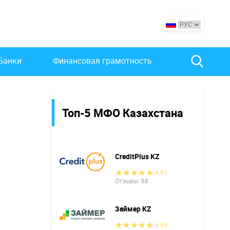
Банки
Финансовая грамотность
Топ-5 МФО Казахстана
CreditPlus KZ
4.97
Отзывы: 88
Займер KZ
4.95