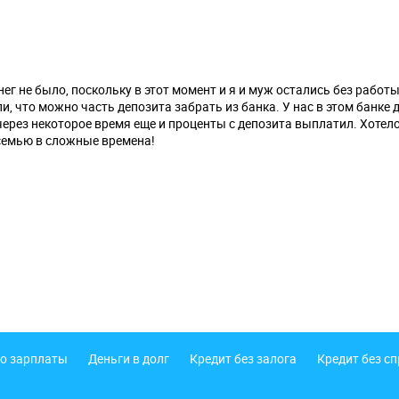
нег не было, поскольку в этот момент и я и муж остались без работ
 что можно часть депозита забрать из банка. У нас в этом банке 
через некоторое время еще и проценты с депозита выплатил. Хотел
 семью в сложные времена!
о зарплаты
Деньги в долг
Кредит без залога
Кредит без с