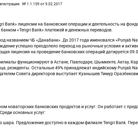
егистрации
№ 1.1.159 от 9.02.2017
gri Bank» лицензии на банковские операции и деятельность на фонд
банком «Tengri Bank» платежей и денежных переводов.
под названием ЧБ «Данабанк». До 2017 года именовался «Punjab Nati
еждение успешно преодолело переход на рыночные условия и актив
ющая лицензия на проведение банковских операций датируется 09.0
филиалы функционируют в Астане, Павлодаре, Шымкенте, Актау, Кар
ца, резиденты. Остальные 49% принадлежат индийскому Punjab Nat
ателем Совета директоров выступает Куанышев Тимур Оразбекови
м новаторских банковских продуктов и услуг. Он работает с пред
 Среди основных услуг:
 шара. Предложение доступно в каждом филиале Tengri Bank. Пере