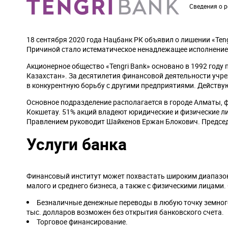
Сведения о р
18 сентября 2020 года Нацбанк РК объявил о лишении «Ten
Причиной стало истематическое ненадлежащее исполнение 
Акционерное общество «Tengri Bank» основано в 1992 году 
Казахстан». За десятилетия финансовой деятельности учр
в конкурентную борьбу с другими предприятиями. Действу
Основное подразделение располагается в городе Алматы, 
Кокшетау. 51% акций владеют юридические и физические ли
Правлением руководит Шайкенов Ержан Блокович. Председ
Услуги банка
Финансовый институт может похвастать широким диапазоно
малого и среднего бизнеса, а также с физическими лицами.
Безналичные денежные переводы в любую точку земного
тыс. долларов возможен без открытия банковского счета.
Торговое финансирование.