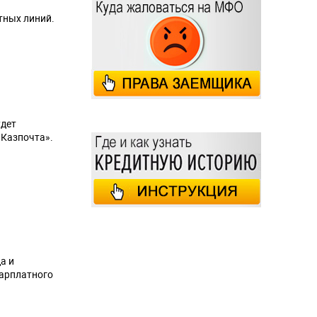
тных линий.
удет
«Казпочта».
а и
зарплатного