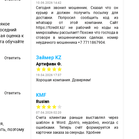
10.06.2026 14:42
Сегодня звонил мошенник. Сказал что он
курьер и должен получить посылку для
доставки. Попросил сообщить код из
whatsapp от этой компании. Сайт
сякое
https://fcredit.kz/
не рабочий но коды на
соседний
микрозаймы рассылает! Похоже что господа в
ая оценка к
сговоре в мошеннических сделках. номер
ста обучайте
неудачного мошенника +7 7711867904.
Займер KZ
Ответить
Артифиан Ф.
19.04.2026 17:37
Хорошая компания. Доверяем!
Ответить
KMF
Ruslan
07.04.2026 02:20
Счета клиентам раньше выставлял через
шаблон в Word. Долго, неудобно, иногда с
я,
ошибками. Теперь счёт формируется из
ать, поэтому
карточки заказа за секунды. Удобнее