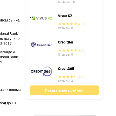
Отзывы: 16
Vivus KZ
овом рынке.
4.91
Отзывы: 0
onal Bank -
но вступило
CreditBar
2.2017.
4.79
аганде и
Отзывы: 0
ional Bank.
ч.
Credit365
4.57
Отзывы: 4
ставителями
Показать весь рейтинг
вод до 10