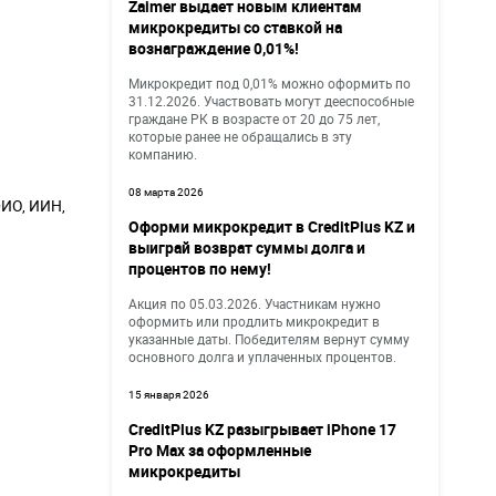
Zaimer выдает новым клиентам
микрокредиты со ставкой на
вознаграждение 0,01%!
Микрокредит под 0,01% можно оформить по
31.12.2026. Участвовать могут дееспособные
граждане РК в возрасте от 20 до 75 лет,
которые ранее не обращались в эту
компанию.
08 марта 2026
ИО, ИИН,
Оформи микрокредит в CreditPlus KZ и
выиграй возврат суммы долга и
процентов по нему!
Акция по 05.03.2026. Участникам нужно
оформить или продлить микрокредит в
указанные даты. Победителям вернут сумму
основного долга и уплаченных процентов.
15 января 2026
CreditPlus KZ разыгрывает iPhone 17
Pro Max за оформленные
микрокредиты