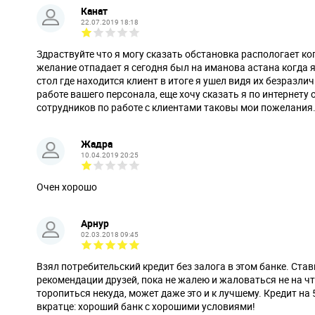
Канат
22.07.2019 18:18
Здраствуйте что я могу сказать обстановка распологает к
желание отпадает я сегодня был на иманова астана когда 
стол где находится клиент в итоге я ушел видя их безразл
работе вашего персонала, еще хочу сказать я по интернету 
сотрудников по работе с клиентами таковы мои пожелания
Жадра
10.04.2019 20:25
Очен хорошо
Арнур
02.03.2018 09:45
Взял потребительский кредит без залога в этом банке. Ст
рекомендации друзей, пока не жалею и жаловаться не на чт
торопиться некуда, может даже это и к лучшему. Кредит на 
вкратце: хороший банк с хорошими условиями!