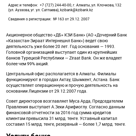
Адрес и телефон
+7 (727) 244-40-00, г. Алматы, ул. Клочкова, 132
(ул. Ауэзова, уг. ул. Сатпаева), kzibank@kzibank.kz
Сведения о регистрации
№ 163 от 29.12. 2007
Акционерное общество «ДБ» КЗИ Банк» (АО «Дочерний Банк
«Казахстан-Зираат Интернешнл Банк») ведет свою
деятельность уже более 20 лет. Год основания — 1993.
Головной организацией выступает один из крупнейших
банков Турецкой Республики — Ziraat Bank. Он же владеет
более чем 99% акций.
Центральный офис располагается в Алматы. Филиалы
функционируют в городах Актау, Шымкент, Астана. Банк
осуществляет операционную и прочую деятельность на
основании Лицензии от 29.12.2007 года.
Совет директоров возглавляет Муса Арда, Председателем
Правления выступает А.Зеки Арифиоглу. Согласно данным
финансовой отчетности за 2016 год сумма кредитов
клиентам превысила 31 млрд. тенге. Уставный капитал
составил 15 млрд. тенге, резервный — более 1,7 млрд. тенге.