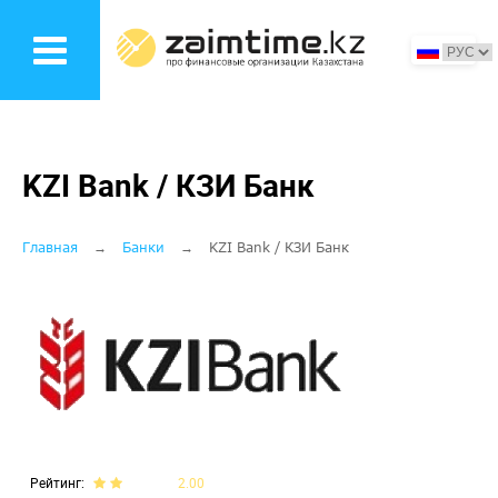
Перейти
к
основному
содержанию
KZI Bank / КЗИ Банк
Строка
Главная
Банки
KZI Bank / КЗИ Банк
навигации
Рейтинг
2.00