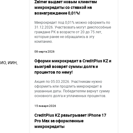
Zaimer выдает новым клиентам
микрокредиты со ставкой на
вознаграждение 0,01%!
Микрокредит под 0,01% можно оформить по
31.12.2026. Участвовать могут дееспособные
граждане РК в возрасте от 20 до 75 лет,
которые ранее не обращались в эту
компанию.
08 марта 2026
Оформи микрокредит в CreditPlus KZ и
ИО, ИИН,
выиграй возврат суммы долга и
процентов по нему!
Акция по 05.03.2026. Участникам нужно
оформить или продлить микрокредит в
указанные даты. Победителям вернут сумму
основного долга и уплаченных процентов.
15 января 2026
CreditPlus KZ разыгрывает iPhone 17
Pro Max за оформленные
микрокредиты