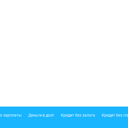
о зарплаты
Деньги в долг
Кредит без залога
Кредит без с