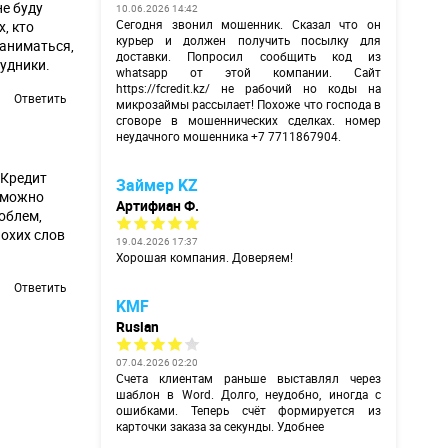
не буду
10.06.2026 14:42
Сегодня звонил мошенник. Сказал что он
, кто
курьер и должен получить посылку для
заниматься,
доставки. Попросил сообщить код из
рудники.
whatsapp от этой компании. Сайт
https://fcredit.kz/
не рабочий но коды на
Ответить
микрозаймы рассылает! Похоже что господа в
сговоре в мошеннических сделках. номер
неудачного мошенника +7 7711867904.
яКредит
Займер KZ
е можно
Артифиан Ф.
облем,
лохих слов
19.04.2026 17:37
Хорошая компания. Доверяем!
Ответить
KMF
Ruslan
07.04.2026 02:20
Счета клиентам раньше выставлял через
шаблон в Word. Долго, неудобно, иногда с
ошибками. Теперь счёт формируется из
карточки заказа за секунды. Удобнее