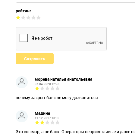
рейтинг
морева наталья анатольевна
06.04.2020 12:23
почему закрыт банк не могу дозвониться
Мадина
11.12.2017 13:30
Это кошмар, а не банк! Операторы неприветливые и даже н