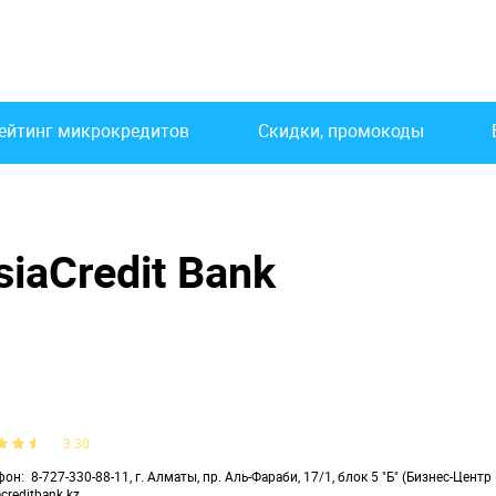
ейтинг микрокредитов
Скидки, промокоды
iaCredit Bank
3.30
фон
8-727-330-88-11, г. Алматы, пр. Аль-Фараби, 17/1, блок 5 "Б" (Бизнес-Цент
acreditbank.kz