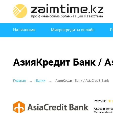
Перейти
к
основному
содержанию
Основная
Наличными
Микрокредиты онлайн
Р
навигация
АзияКредит Банк / As
Строка
Главная
Банки
АзияКредит Банк / AsiaCredit Bank
навигации
Рейтинг
Адрес и теле
Тау»), cc@asi