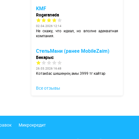
KMF
Rogeraneda
02.04.2026 12:14
Не скажу, что идеал, но вполне адекватная
компания.
СтепьМани (ранее MobileZaim)
Бекарыс
26.03.2026 16:48
Котакбас шешеңнің амы 3999 тг кайтар
Все отзывы
правок
Микрокредит