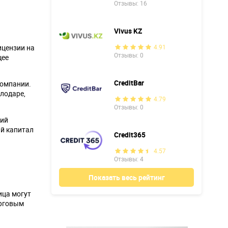
Отзывы: 16
Vivus KZ
ицензии на
4.91
Отзывы: 0
щее
CreditBar
компании.
лодаре,
4.79
Отзывы: 0
ций
ый капитал
Credit365
4.57
Отзывы: 4
Показать весь рейтинг
ица могут
орговым