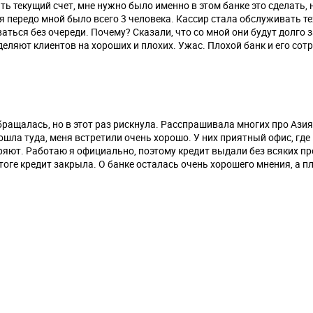
ть текущий счет, мне нужно было именно в этом банке это сделать, 
тя передо мной было всего 3 человека. Кассир стала обслуживать тех
аться без очереди. Почему? Сказали, что со мной они будут долго 
деляют клиентов на хороших и плохих. Ужас. Плохой банк и его сот
бращалась, но в этот раз рискнула. Расспрашивала многих про Ази
Пошла туда, меня встретили очень хорошо. У них приятный офис, гд
ряют. Работаю я официально, поэтому кредит выдали без всяких пр
тоге кредит закрыла. О банке осталась очень хорошего мнения, а п