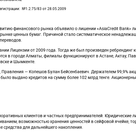
егистрации
№1.2.75/83 от 28.05.2009
звитию финансового рынка объявило о лишении «AsiaCredit Bank» л
а рынке ценных бумаг. Причиной стало систематическое ненадлежа
 переводов.
нии Лицензии от 2009 года. Тогда же был произведен ребрендинг 
тся в городе Алматы, филиалы функционируют в Астане, Актау, Пав
овске и Шымкенте.
, Правления — Копешов Булан Бейсенбаевич. Держателем 99,9% ак
 было выдано кредитов на сумму более 102 млрд тенге. Акционерн
рпоративных клиентов и частных предпринимателей. Юридические л
иванием, возможностью хранения ценностей в сейфовой ячейке, т
е средства для дальнейшего накопления.