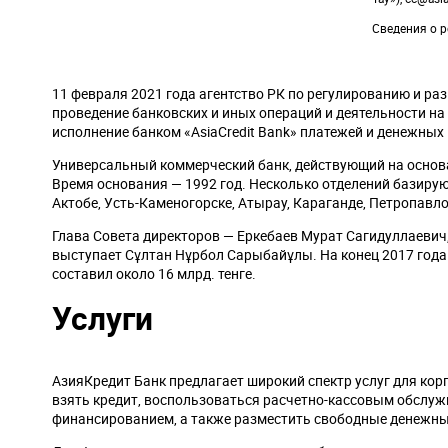
Сведения о р
11 февраля 2021 года агентство РК по регулированию и ра
проведение банковских и иных операций и деятельности н
исполнение банком «AsiaCredit Bank» платежей и денежных
Универсальный коммерческий банк, действующий на основа
Время основания — 1992 год. Несколько отделений базирую
Актобе, Усть-Каменогорске, Атырау, Караганде, Петропавл
Глава Совета директоров — Еркебаев Мурат Сагидуллаевич
выступает Сұлтан Нұрбол Сарыбайұлы. На конец 2017 года
составил около 16 млрд. тенге.
Услуги
АзияКредит Банк предлагает широкий спектр услуг для ко
взять кредит, воспользоваться расчетно-кассовым обслуж
финансированием, а также разместить свободные денежны