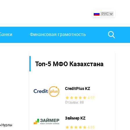
Банки
Финансовая грамотность
Топ-5 МФО Казахстана
CreditPlus KZ
4.97
Отзывы: 88
Займер KZ
р «Нурлы
4.95