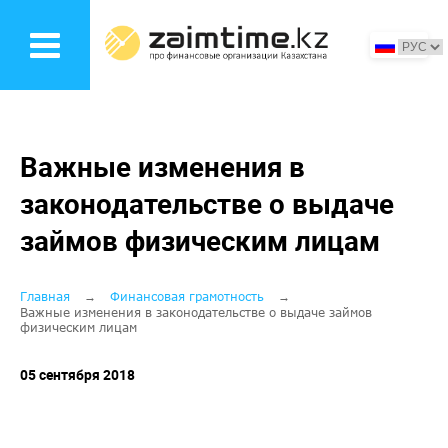
Перейти
к
основному
содержанию
Важные изменения в
законодательстве о выдаче
займов физическим лицам
Строка
Главная
Финансовая грамотность
Важные изменения в законодательстве о выдаче займов
физическим лицам
навигации
05 сентября 2018