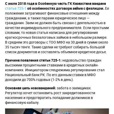
С июля 2018 года в Особенную часть ГК Казахстана введена
статья 725-1
об особенностях договора займа с физлицом.
Ее
положения затрагивают финансовые отношения между
гражданами, а также парами юридическое лицо —
гражданин. Заем не должен быть связан с деятельностью в
качестве индивидуального предпринимателя. Если простыми
словами, то новая статья написана для регулирования
краткосрочных беззалоговых займов в небольшом размере.
В среднем это договоры с ТОО МФО на 30 дней в сумме около
35 тысяч тенге. Такие сделки не требуют собирать большой
список документов и составлять объемное кредитное досье.
Причина появления статьи 725-1:
недовольство граждан
высокими процентными ставками в кредитных онлайн-
компаниях. Инициатором спецрежима регулирования стал
Национальный банк РК. По его данным ставки в МФО
доходили до 700% годовых (1-2% в день).
Основная цель нововведений:
забота о заемщиках.
Регулятор хочет остановить рост закредитованности
населения и предотвратить попадание должников в
финансовую кабалу.