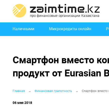
Перейти
к
основному
содержанию
Основная
Наличными
Микрокредиты онлайн
Р
навигация
Смартфон вместо ко
продукт от Eurasian 
Строка
Главная
Финансовая грамотность
Смартфон вместо 
навигации
06 мая 2018