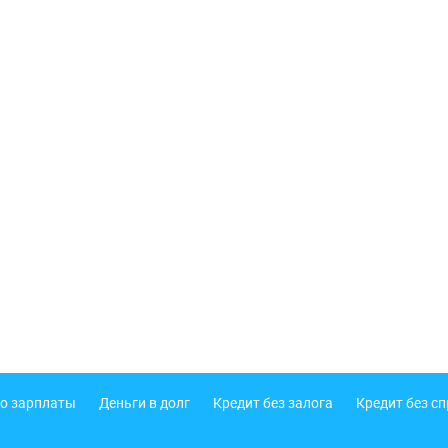
о зарплаты
Деньги в долг
Кредит без залога
Кредит без с