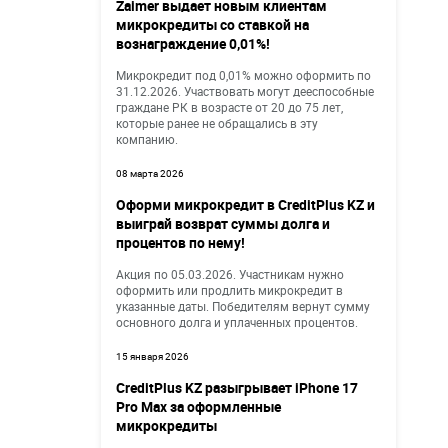
Zaimer выдает новым клиентам
микрокредиты со ставкой на
вознаграждение 0,01%!
Микрокредит под 0,01% можно оформить по
31.12.2026. Участвовать могут дееспособные
граждане РК в возрасте от 20 до 75 лет,
которые ранее не обращались в эту
компанию.
08 марта 2026
Оформи микрокредит в CreditPlus KZ и
выиграй возврат суммы долга и
процентов по нему!
Акция по 05.03.2026. Участникам нужно
оформить или продлить микрокредит в
указанные даты. Победителям вернут сумму
основного долга и уплаченных процентов.
15 января 2026
CreditPlus KZ разыгрывает iPhone 17
Pro Max за оформленные
микрокредиты