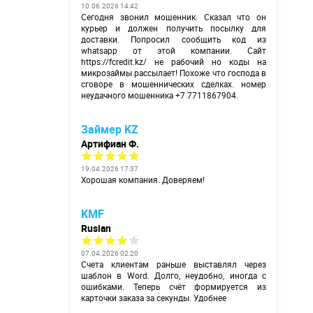
10.06.2026 14:42
Сегодня звонил мошенник. Сказал что он
курьер и должен получить посылку для
доставки. Попросил сообщить код из
whatsapp от этой компании. Сайт
https://fcredit.kz/
не рабочий но коды на
микрозаймы рассылает! Похоже что господа в
сговоре в мошеннических сделках. номер
неудачного мошенника +7 7711867904.
Займер KZ
Артифиан Ф.
19.04.2026 17:37
Хорошая компания. Доверяем!
KMF
Ruslan
07.04.2026 02:20
Счета клиентам раньше выставлял через
шаблон в Word. Долго, неудобно, иногда с
ошибками. Теперь счёт формируется из
карточки заказа за секунды. Удобнее