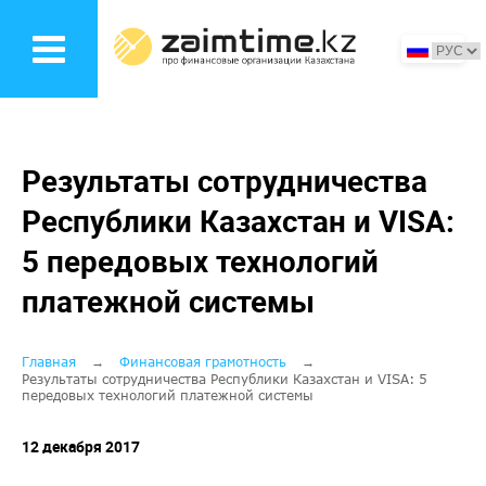
Перейти
к
основному
содержанию
Результаты сотрудничества
Республики Казахстан и VISA:
5 передовых технологий
платежной системы
Строка
Главная
Финансовая грамотность
Результаты сотрудничества Республики Казахстан и VISA: 5
передовых технологий платежной системы
навигации
12 декабря 2017