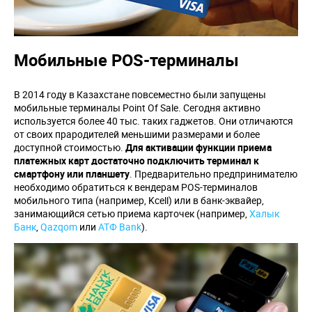
Мобильные POS-терминалы
В 2014 году в Казахстане повсеместно были запущены
мобильные терминалы Point Of Sale. Сегодня активно
используется более 40 тыс. таких гаджетов. Они отличаются
от своих прародителей меньшими размерами и более
доступной стоимостью.
Для активации функции приема
платежных карт достаточно подключить терминал к
смартфону или планшету
. Предварительно предпринимателю
необходимо обратиться к вендерам POS-терминалов
мобильного типа (например, Kcell) или в банк-эквайер,
занимающийся сетью приема карточек (например,
Халык
Банк
,
Qazqom
или
АТФ Bank
).