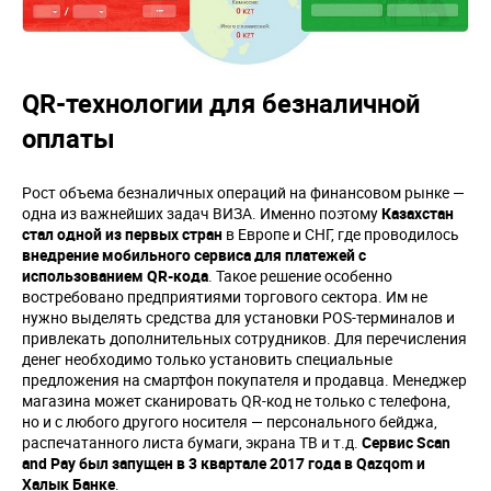
QR-технологии для безналичной
оплаты
Рост объема безналичных операций на финансовом рынке —
одна из важнейших задач ВИЗА. Именно поэтому
Казахстан
стал одной из первых стран
в Европе и СНГ, где проводилось
внедрение мобильного сервиса для платежей с
использованием
QR
-кода
. Такое решение особенно
востребовано предприятиями торгового сектора. Им не
нужно выделять средства для установки POS-терминалов и
привлекать дополнительных сотрудников. Для перечисления
денег необходимо только установить специальные
предложения на смартфон покупателя и продавца. Менеджер
магазина может сканировать QR-код не только с телефона,
но и с любого другого носителя — персонального бейджа,
распечатанного листа бумаги, экрана ТВ и т.д.
Сервис
Scan
and
Pay
был запущен в 3 квартале 2017 года в
Qazqom
и
Халык Банке
.