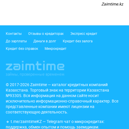
Zaimtime.kz
Подвал
Контакты
Отзывы о кредиторах
Экспресс кредит
До зарплаты
Деньги в долг
Кредит без залога
Кредит без справок
Микрокредит
© 2017-2026 Zaimtime — каталог кредитных компаний
Казахстана. Торговый знак на территории Казахстана
№93305. Вся информация на данном сайте носит
исключительно информационно-справочный характер. Все
представленные компании имеют лицензии на
соответствующую деятельность.
🔹
t.me/zaimtimeKZ
— Telegram чат о микрокредитах:
поддержка, обмен опытом и помощь заемщикам.