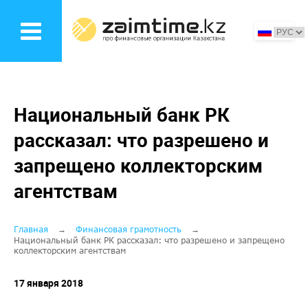
Перейти
к
основному
содержанию
Национальный банк РК
рассказал: что разрешено и
запрещено коллекторским
агентствам
Строка
Главная
Финансовая грамотность
Национальный банк РК рассказал: что разрешено и запрещено
коллекторским агентствам
навигации
17 января 2018