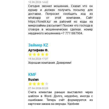
10.06.2026 14:42
Сегодня звонил мошенник. Сказал что он
курьер и должен получить посылку для
доставки. Попросил сообщить код из
whatsapp от этой компании. Сайт
https://fcredit.kz/
не рабочий но коды на
микрозаймы рассылает! Похоже что господа в
сговоре в мошеннических сделках. номер
неудачного мошенника +7 7711867904.
Займер KZ
Артифиан Ф.
19.04.2026 17:37
Хорошая компания. Доверяем!
KMF
Ruslan
07.04.2026 02:20
Счета клиентам раньше выставлял через
шаблон в Word. Долго, неудобно, иногда с
ошибками. Теперь счёт формируется из
карточки заказа за секунды. Удобнее