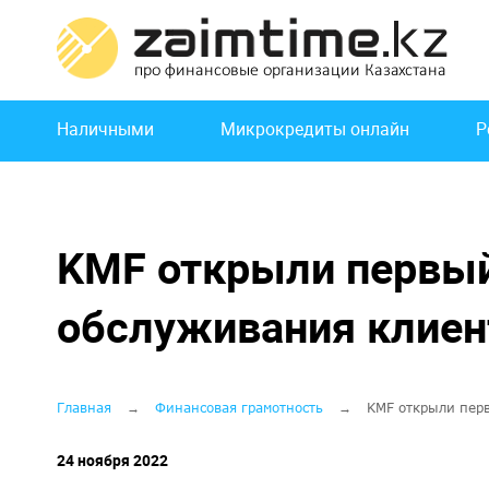
Перейти
к
основному
содержанию
Основная
Наличными
Микрокредиты онлайн
Р
навигация
KMF открыли первый
обслуживания клиен
Строка
Главная
Финансовая грамотность
KMF открыли перв
навигации
24 ноября 2022