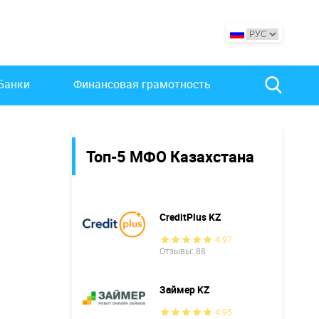
Банки
Финансовая грамотность
Топ-5 МФО Казахстана
CreditPlus KZ
4.97
Отзывы: 88
Займер KZ
4.95