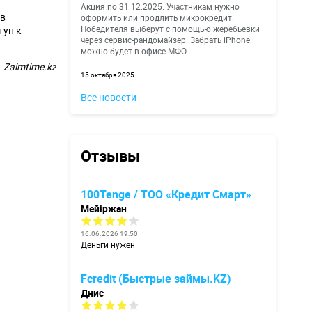
Акция по 31.12.2025. Участникам нужно
ов
оформить или продлить микрокредит.
Победителя выберут с помощью жеребьёвки
туп к
через сервис-рандомайзер. Забрать iPhone
можно будет в офисе МФО.
Zaimtime.kz
15 октября 2025
Все новости
Отзывы
100Tenge / ТОО «Кредит Смарт»
Мейіржан
16.06.2026 19:50
Деньги нужен
Fcredit (Быстрые займы.KZ)
Днис