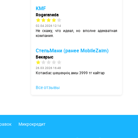
KMF
Rogeraneda
02.04.2026 12:14
Не скажу, что идеал, но вполне адекватная
компания.
СтепьМани (ранее MobileZaim)
Бекарыс
26.03.2026 16:48
Котакбас шешеңнің амы 3999 тг кайтар
Все отзывы
правок
Микрокредит