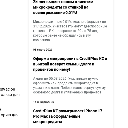
Zaimer выдает новым клиентам
микрокредиты со ставкой на
вознаграждение 0,01%!
Микрокредит под 0,01% можно оформить по
31.12.2026. Участвовать могут дееспособные
граждане РК в возрасте от 20 до 75 лет,
которые ранее не обращались в эту
компанию.
08 марта 2026
Оформи микрокредит в CreditPlus KZ и
выиграй возврат суммы долга и
процентов по нему!
Акция по 05.03.2026. Участникам нужно
оформить или продлить микрокредит в
указанные даты. Победителям вернут сумму
ейчас он
основного долга и уплаченных процентов.
только для
15 января 2026
з
CreditPlus KZ разыгрывает iPhone 17
торию для
Pro Max за оформленные
микрокредиты