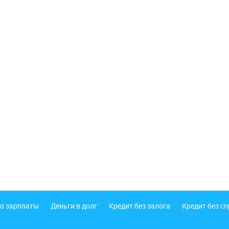
о зарплаты
Деньги в долг
Кредит без залога
Кредит без с