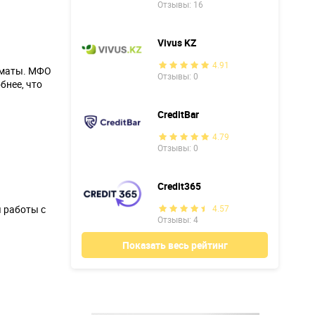
Отзывы: 16
Vivus KZ
4.91
лматы. МФО
Отзывы: 0
бнее, что
CreditBar
4.79
Отзывы: 0
Credit365
я работы с
4.57
Отзывы: 4
Показать весь рейтинг