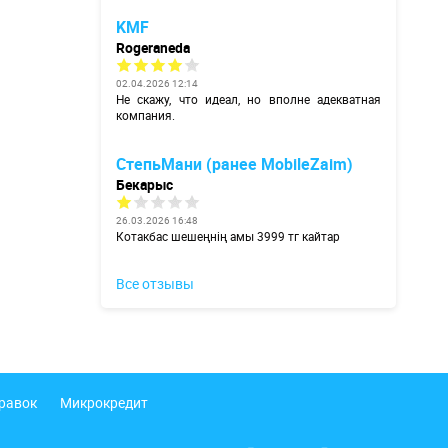
KMF
Rogeraneda
02.04.2026 12:14
Не скажу, что идеал, но вполне адекватная
компания.
СтепьМани (ранее MobileZaim)
Бекарыс
26.03.2026 16:48
Котакбас шешеңнің амы 3999 тг кайтар
Все отзывы
правок
Микрокредит