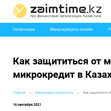
Перейти
к
основному
содержанию
Основная
Наличными
Микрокредиты онлайн
Р
навигация
Как защититься от 
микрокредит в Каза
Строка
Главная
Финансовая грамотность
Как защититься о
навигации
16 сентября 2021