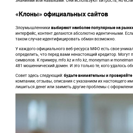
знаниями или навыками. Они используют хитрость, но если 
«Клоны» официальных сайтов
Злоумышленники
выбирают наиболее популярные на рынке
интерфейс, контент делаются абсолютно идентичными. Если
таком случае идентифицировать обман возможно.
У каждого официального веб-ресурса МФО есть свое уникал
определить, что перед вами ненастоящий кредитор. Могут
символов. К примеру, mfo.kz и nfo.kz, moneyman и moneiman, s
481 мошеннический домен. И это только те, кого удалось о
Совет здесь следующий:
будьте внимательны и проверяйте
компании, отзывы, описания с указанием их настоящего и
лишиться денег или заиметь другие проблемы с оформлени