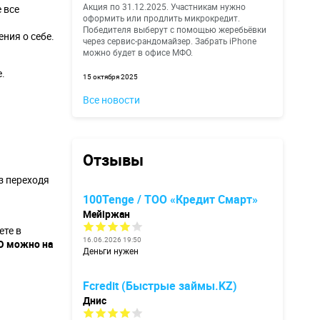
Акция по 31.12.2025. Участникам нужно
 все
оформить или продлить микрокредит.
Победителя выберут с помощью жеребьёвки
ния о себе.
через сервис-рандомайзер. Забрать iPhone
можно будет в офисе МФО.
е.
15 октября 2025
Все новости
Отзывы
з переходя
100Tenge / ТОО «Кредит Смарт»
Мейіржан
ете в
16.06.2026 19:50
О можно на
Деньги нужен
Fcredit (Быстрые займы.KZ)
Днис