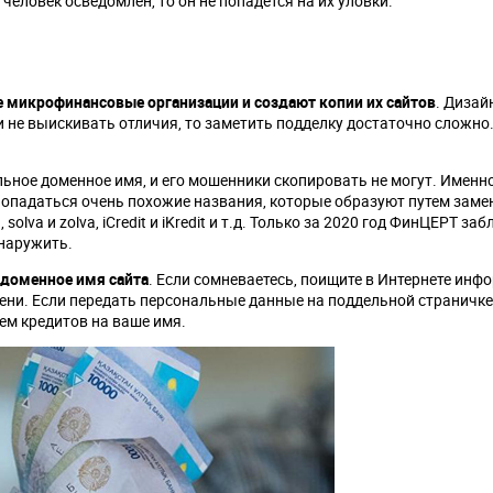
человек осведомлен, то он не попадется на их уловки.
 микрофинансовые организации и создают копии их сайтов
. Дизай
 не выискивать отличия, то заметить подделку достаточно сложно.
ьное доменное имя, и его мошенники скопировать не могут. Именн
 попадаться очень похожие названия, которые образуют путем зам
olva и zolva, iCredit и iKredit и т.д. Только за 2020 год ФинЦЕРТ за
бнаружить.
 доменное имя сайта
. Если сомневаетесь, поищите в Интернете инф
мени. Если передать персональные данные на поддельной страничк
ем кредитов на ваше имя.