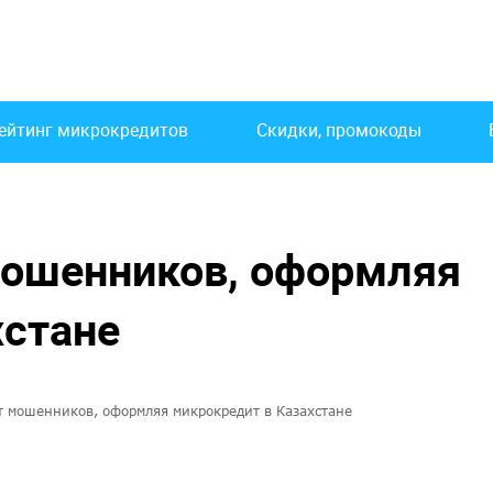
ейтинг микрокредитов
Скидки, промокоды
мошенников, оформляя
хстане
т мошенников, оформляя микрокредит в Казахстане