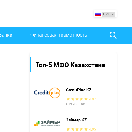
Банки
Финансовая грамотность
Топ-5 МФО Казахстана
CreditPlus KZ
4.97
Отзывы: 88
Займер KZ
4.95