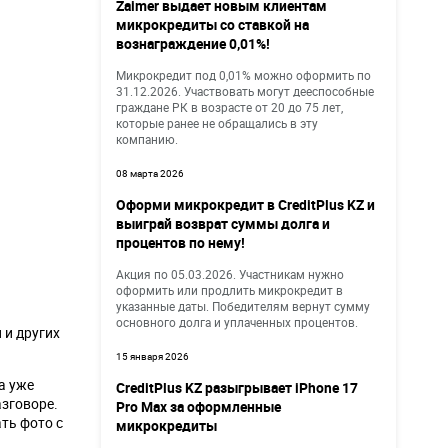
Zaimer выдает новым клиентам
микрокредиты со ставкой на
вознаграждение 0,01%!
Микрокредит под 0,01% можно оформить по
31.12.2026. Участвовать могут дееспособные
граждане РК в возрасте от 20 до 75 лет,
которые ранее не обращались в эту
компанию.
08 марта 2026
Оформи микрокредит в CreditPlus KZ и
выиграй возврат суммы долга и
процентов по нему!
Акция по 05.03.2026. Участникам нужно
оформить или продлить микрокредит в
указанные даты. Победителям вернут сумму
основного долга и уплаченных процентов.
 и других
15 января 2026
а уже
CreditPlus KZ разыгрывает iPhone 17
азговоре.
Pro Max за оформленные
ть фото с
микрокредиты