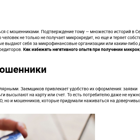
ся с мошенниками. Подтверждение тому — множество историй в Се
 человек не только не получает микрокредит, но еще и теряет собс
орые выдают себя за микрофинансовые организации или каким-либо 
редиторов.
Как избежать негативного опыта при получении микро
 мошенники
улярными. Заемщиков привлекает удобство их оформления: заявки
ьги высылают на карту или счет. То есть потребителю даже не нуж
ФО, но и мошенников, которые придумали наживаться на доверчивы