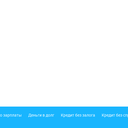
о зарплаты
Деньги в долг
Кредит без залога
Кредит без с