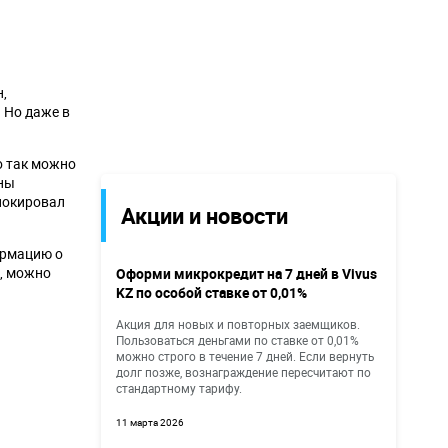
н,
 Но даже в
о так можно
ены
блокировал
Акции и новости
ормацию о
е, можно
Оформи микрокредит на 7 дней в Vivus
KZ по особой ставке от 0,01%
Акция для новых и повторных заемщиков.
Пользоваться деньгами по ставке от 0,01%
можно строго в течение 7 дней. Если вернуть
долг позже, вознаграждение пересчитают по
стандартному тарифу.
11 марта 2026