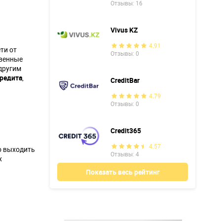
Отзывы: 16
Vivus KZ
4.91
ти от
Отзывы: 0
твенные
другим
кредита
,
CreditBar
4.79
Отзывы: 0
Credit365
4.57
но выходить
Отзывы: 4
х
Показать весь рейтинг