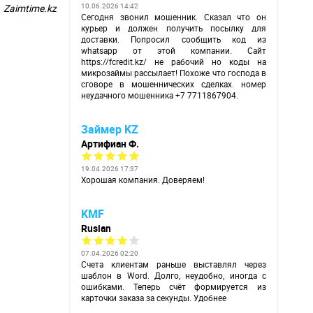
Zaimtime.kz
10.06.2026 14:42
Сегодня звонил мошенник. Сказал что он
курьер и должен получить посылку для
доставки. Попросил сообщить код из
whatsapp от этой компании. Сайт
https://fcredit.kz/
не рабочий но коды на
микрозаймы рассылает! Похоже что господа в
сговоре в мошеннических сделках. номер
неудачного мошенника +7 7711867904.
Займер KZ
Артифиан Ф.
19.04.2026 17:37
Хорошая компания. Доверяем!
KMF
Ruslan
07.04.2026 02:20
Счета клиентам раньше выставлял через
шаблон в Word. Долго, неудобно, иногда с
ошибками. Теперь счёт формируется из
карточки заказа за секунды. Удобнее