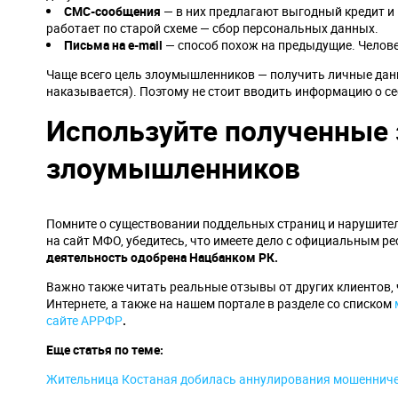
СМС-сообщения
— в них предлагают выгодный кредит и 
работает по старой схеме — сбор персональных данных.
Письма на e
-
mail
— способ похож на предыдущие. Человек
Чаще всего цель злоумышленников — получить личные данны
наказывается). Поэтому не стоит вводить информацию о себ
Используйте полученные 
злоумышленников
Помните о существовании поддельных страниц и нарушител
на сайт МФО, убедитесь, что имеете дело с официальным р
деятельность одобрена Нацбанком РК.
Важно также читать реальные отзывы от других клиентов, 
Интернете, а также на нашем портале в разделе со списком
сайте АРРФР
.
Еще статья по теме:
Жительница Костаная добилась аннулирования мошенниче