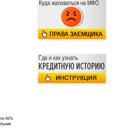
оло 80%
собыми