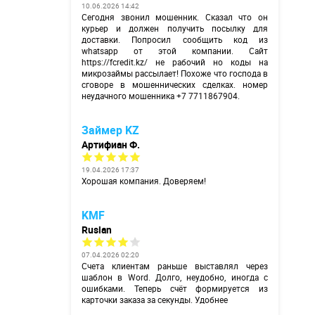
10.06.2026 14:42
Сегодня звонил мошенник. Сказал что он
курьер и должен получить посылку для
доставки. Попросил сообщить код из
whatsapp от этой компании. Сайт
https://fcredit.kz/
не рабочий но коды на
микрозаймы рассылает! Похоже что господа в
сговоре в мошеннических сделках. номер
неудачного мошенника +7 7711867904.
Займер KZ
Артифиан Ф.
19.04.2026 17:37
Хорошая компания. Доверяем!
KMF
Ruslan
07.04.2026 02:20
Счета клиентам раньше выставлял через
шаблон в Word. Долго, неудобно, иногда с
ошибками. Теперь счёт формируется из
карточки заказа за секунды. Удобнее