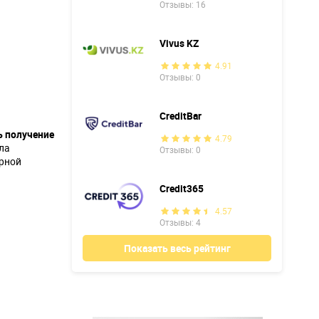
Отзывы: 16
Vivus KZ
4.91
Отзывы: 0
CreditBar
ь получение
4.79
ла
Отзывы: 0
орной
Credit365
4.57
Отзывы: 4
Показать весь рейтинг