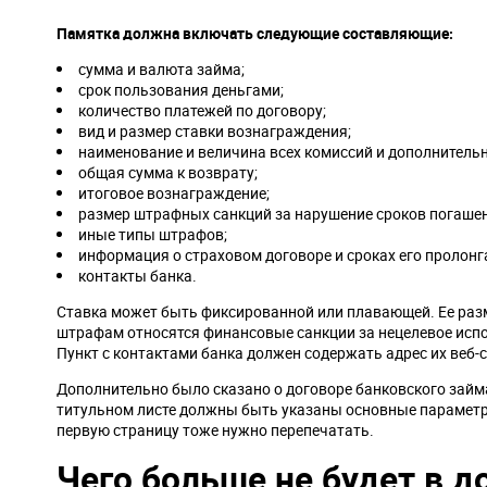
Памятка должна включать следующие составляющие:
сумма и валюта займа;
срок пользования деньгами;
количество платежей по договору;
вид и размер ставки вознаграждения;
наименование и величина всех комиссий и дополнитель
общая сумма к возврату;
итоговое вознаграждение;
размер штрафных санкций за нарушение сроков погашен
иные типы штрафов;
информация о страховом договоре и сроках его пролонг
контакты банка.
Ставка может быть фиксированной или плавающей. Ее раз
штрафам относятся финансовые санкции за нецелевое испол
Пункт с контактами банка должен содержать адрес их веб-са
Дополнительно было сказано о договоре банковского займ
титульном листе должны быть указаны основные параметры 
первую страницу тоже нужно перепечатать.
Чего больше не будет в д