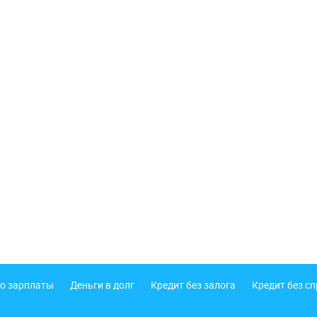
о зарплаты
Деньги в долг
Кредит без залога
Кредит без с