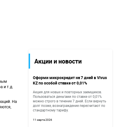
Акции и новости
Оформи микрокредит на 7 дней в Vivus
иным
KZ по особой ставке от 0,01%
 и т.д.
Акция для новых и повторных заемщиков.
Пользоваться деньгами по ставке от 0,01%
заций. На
можно строго в течение 7 дней. Если вернуть
долг позже, вознаграждение пересчитают по
яются,
стандартному тарифу.
11 марта 2026