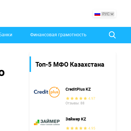
Банки
Финансовая грамотность
Топ-5 МФО Казахстана
о
CreditPlus KZ
4.97
Отзывы: 88
Займер KZ
4.95