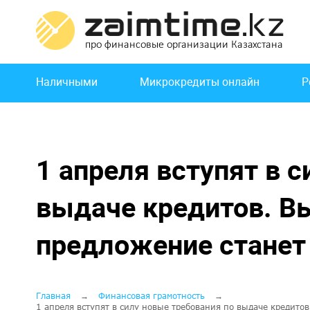
Перейти
к
основному
содержанию
Основная
Наличными
Микрокредиты онлайн
Р
навигация
1 апреля вступят в 
выдаче кредитов. В
предложение станет
Строка
Главная
Финансовая грамотность
1 апреля вступят в силу новые требования по выдаче кредит