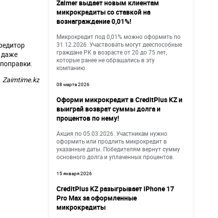
Zaimer выдает новым клиентам
микрокредиты со ставкой на
вознаграждение 0,01%!
Микрокредит под 0,01% можно оформить по
кредитор
31.12.2026. Участвовать могут дееспособные
граждане РК в возрасте от 20 до 75 лет,
и даже
которые ранее не обращались в эту
 поправки.
компанию.
Zaimtime.kz
08 марта 2026
Оформи микрокредит в CreditPlus KZ и
выиграй возврат суммы долга и
процентов по нему!
Акция по 05.03.2026. Участникам нужно
оформить или продлить микрокредит в
указанные даты. Победителям вернут сумму
основного долга и уплаченных процентов.
15 января 2026
CreditPlus KZ разыгрывает iPhone 17
Pro Max за оформленные
микрокредиты