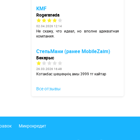
KMF
Rogeraneda
02.04.2026 12:14
Не скажу, что идеал, но вполне адекватная
компания.
СтепьМани (ранее MobileZaim)
Бекарыс
26.03.2026 16:48
Котакбас шешеңнің амы 3999 тг кайтар
Все отзывы
правок
Микрокредит