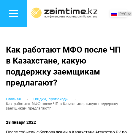
Перейти
к
основному
содержанию
Как работают МФО после ЧП
в Казахстане, какую
поддержку заемщикам
предлагают?
Строка
Главная
Скидки, промокоды
Как работают МФО после ЧП в Казахстане, какую поддержку
заемщикам предлагают?
навигации
28 января 2022
После событий с беспорядками в Казахстане Агентство РК по