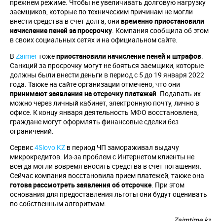
прежнем режиме. Чтобы не увеличивать долговую нагрузку
заемщиков, которые по техническим причинам не могли
внести средства в счет долга, они
временно приостановили
начисление пеней за просрочку
. Компания сообщила об этом
в своих социальных сетях и на официальном сайте.
В
Zaimer
тоже
приостановили начисление пеней и штрафов
.
Санкций за просрочку могут не бояться заемщики, которые
должны были внести деньги в период с 5 до 19 января 2022
года. Также на сайте организации отмечено, что они
принимают заявления на отсрочку платежей
. Подавать их
можно через личный кабинет, электронную почту, лично в
офисе. К концу января деятельность МФО восстановлена,
граждане могут оформлять финансовые сделки без
ограничений.
Сервис
4Slovo KZ
в период ЧП замораживал выдачу
микрокредитов. Из-за проблем с Интернетом клиенты не
всегда могли вовремя вносить средства в счет погашения.
Сейчас компания восстановила прием платежей, также она
готова рассмотреть заявления об отсрочке
. При этом
основания для предоставления льготы они будут оценивать
по собственным алгоритмам.
Zaimtime.kz