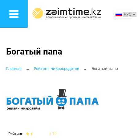
Перейти
к
основному
содержанию
Богатый папа
Строка
Главная
Рейтинг микрокредитов
Богатый папа
навигации
Рейтинг
1.70