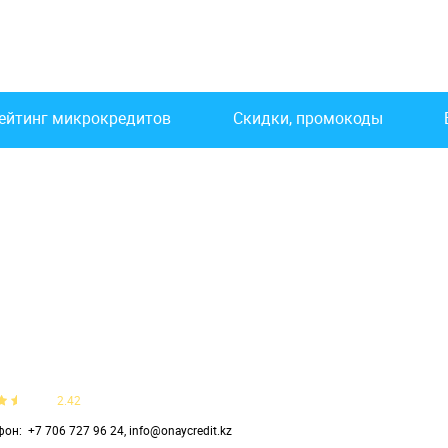
ейтинг микрокредитов
Скидки, промокоды
2.42
фон
+7 706 727 96 24, info@onaycredit.kz