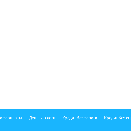
о зарплаты
Деньги в долг
Кредит без залога
Кредит без с