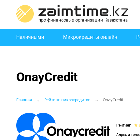
Перейти
к
основному
содержанию
Основная
Наличными
Микрокредиты онлайн
Р
навигация
OnayCredit
Строка
Главная
Рейтинг микрокредитов
OnayCredit
навигации
Рейтинг
Адрес и теле