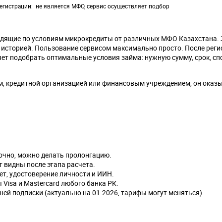
егистрации
не является МФО, сервис осуществляет подбор
ходящие по условиям микрокредиты от различных МФО Казахстана. 
 историей. Пользование сервисом максимально просто. После реги
ляет подобрать оптимальные условия займа: нужную сумму, срок, сп
ком, кредитной организацией или финансовым учреждением, он оказ
рочно, можно делать пролонгацию.
 видны после этапа расчета.
ет, удостоверение личности и ИИН.
 Visa и Mastercard любого банка РК.
дней подписки (актуально на 01.2026, тарифы могут меняться).