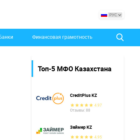
Банки
Финансовая грамотность
Топ-5 МФО Казахстана
CreditPlus KZ
4.97
Отзывы: 88
Займер KZ
4.95