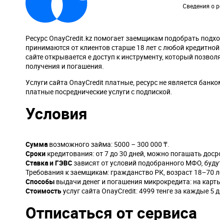
Сведения о р
Ресурс OnayCredit.kz помогает заемщикам подобрать под
принимаются от клиентов старше 18 лет с любой кредитной
сайте открывается е доступ к инструменту, который позво
получения и погашения.
Услуги сайта OnayCredit платные, ресурс не является бан
платные посреднические услуги c подпиской.
Условия
Сумма
возможного займа: 5000 – 300 000 ₸.
Сроки
кредитования: от 7 до 30 дней, можно погашать дос
Ставка и ГЭВС
зависят от условий подобранного МФО, будут
Требования к заемщикам: гражданство РК, возраст 18–70 л
Способы
выдачи денег и погашения микрокредита: на карты
Стоимость
услуг сайта OnayCredit: 4999 тенге за каждые 5 
Отписаться от сервиса