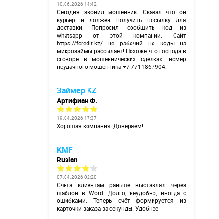
10.06.2026 14:42
Сегодня звонил мошенник. Сказал что он
курьер и должен получить посылку для
доставки. Попросил сообщить код из
whatsapp от этой компании. Сайт
https://fcredit.kz/
не рабочий но коды на
микрозаймы рассылает! Похоже что господа в
сговоре в мошеннических сделках. номер
неудачного мошенника +7 7711867904.
Займер KZ
Артифиан Ф.
19.04.2026 17:37
Хорошая компания. Доверяем!
KMF
Ruslan
07.04.2026 02:20
Счета клиентам раньше выставлял через
шаблон в Word. Долго, неудобно, иногда с
ошибками. Теперь счёт формируется из
карточки заказа за секунды. Удобнее