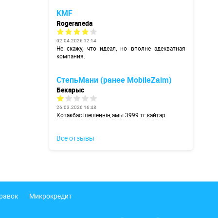
KMF
Rogeraneda
02.04.2026 12:14
Не скажу, что идеал, но вполне адекватная
компания.
СтепьМани (ранее MobileZaim)
Бекарыс
26.03.2026 16:48
Котакбас шешеңнің амы 3999 тг кайтар
Все отзывы
правок
Микрокредит