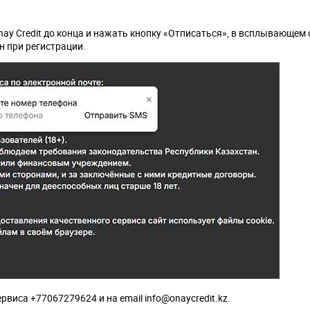
ay Credit до конца и нажать кнопку «Отписаться», в всплывающем 
н при регистрации.
виса +77067279624 и на email info@onaycredit.kz.