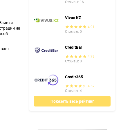
Отзывы: 16
Vivus KZ
Заявки
4.91
страции на
Отзывы: 0
особ
CreditBar
ывает
4.79
Отзывы: 0
Credit365
4.57
Отзывы: 4
Показать весь рейтинг