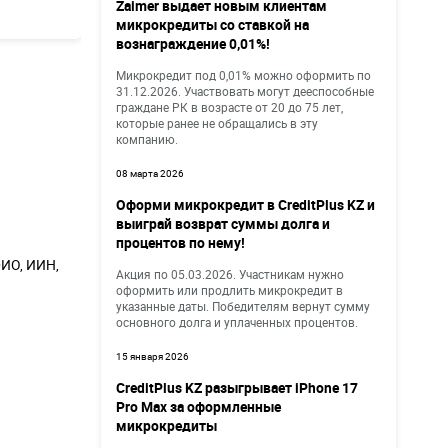
Zaimer выдает новым клиентам
микрокредиты со ставкой на
вознаграждение 0,01%!
Микрокредит под 0,01% можно оформить по
31.12.2026. Участвовать могут дееспособные
граждане РК в возрасте от 20 до 75 лет,
которые ранее не обращались в эту
компанию.
08 марта 2026
Оформи микрокредит в CreditPlus KZ и
выиграй возврат суммы долга и
процентов по нему!
ИО, ИИН,
Акция по 05.03.2026. Участникам нужно
оформить или продлить микрокредит в
указанные даты. Победителям вернут сумму
основного долга и уплаченных процентов.
15 января 2026
CreditPlus KZ разыгрывает iPhone 17
Pro Max за оформленные
микрокредиты