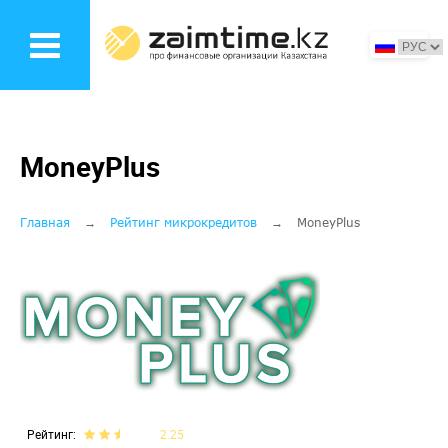
Перейти
к
основному
содержанию
MoneyPlus
Строка
Главная
Рейтинг микрокредитов
MoneyPlus
навигации
Рейтинг
2.25