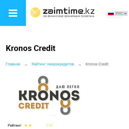
Перейти
к
основному
содержанию
Kronos Credit
Строка
Главная
Рейтинг микрокредитов
Kronos Credit
навигации
Рейтинг
2.00