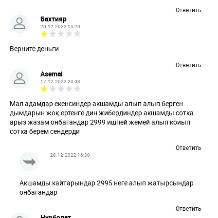
Ответить
Бахтияр
20.12.2022 15:20
Верните деньги
Ответить
Asemai
17.12.2022 20:03
Мал адамдар екенсиндер акшамды алып алып берген
дымдарын жоқ ертенге дин жибердиндер акшамды сотка
арыз жазам онбагандар 2999 ишпей жемей алып коиып
сотка берем сендерди
Ответить
28.12.2022 16:30
Акшамды кайтарындар 2995 неге алып жатырсындар
онбагандар
Ответить
Нурболат