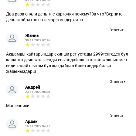
03.12.2022 09:36
Два раза сняли деньги с карточки почему?За что?Верните
деньги обратно на лекарство держала
Ответить
Жанна
30.11.2022 07:16
Акшамды кайтарындар екинши рет устады 2999тенгеден бул
кашанга деин жалгасады ешкандай акша алган жокпын мен
енди калай шыгам бул жагдайдан билетиндер болса
жазыныздарш
Ответить
Андрей
23.11.2022 05:30
Машенники
Ответить
Ардак
16.11.2022 04:17