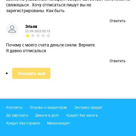
свяжешься . Хочу отписаться пишут вы не
зарегистрированы. Как быть
Ответить
Эльза
22.09.2022 02:15
Почему с моего счета деньги сняли. Верните.
Я давно отписалься
Ответить
Показать ещё
Подвал
Контакты
Отзывы о кредиторах
Экспресс кредит
До зарплаты
Деньги в долг
Кредит без залога
Кредит без справок
Микрокредит