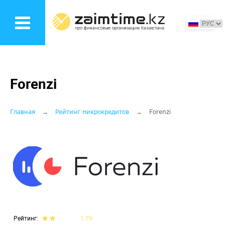
Перейти
к
основному
содержанию
Forenzi
Строка
Главная
Рейтинг микрокредитов
Forenzi
навигации
Рейтинг
1.79