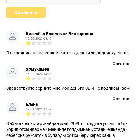
Киселёва Валентина Викторовна
12.06.2023 03:45
Я не подписана на вашем сайте, а деньги за пидписку сняли
Ответить
Ярмухамед
16.02.2023 14:12
Здравствуйте верните мне мои деньги ЗБ Я не подписан вам
Ответить
Елена
12.01.2023 13:32
Онбаган ешактар жайдан жай 2999 тг голдтан устап пайда
корип отсындарма? Менинде голдымнан устады ешкандай
себепсиз руксатсыз буларды сотка беру керек канша