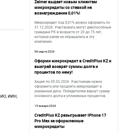
Zaimer выдает новым клиентам
микрокредиты со ставкой на
вознаграждение 0,01%!
Микрокредит под 0,01% можно оформить по
31.12.2026. Участвовать могут дееспособные
граждане РК в возрасте от 20 до 75 лет,
которые ранее не обращались в эту
компанию.
08 марта 2026
Оформи микрокредит в CreditPlus KZ и
выиграй возврат суммы долга и
процентов по нему!
Акция по 05.03.2026. Участникам нужно
оформить или продлить микрокредит в
указанные даты. Победителям вернут сумму
ИО, ИИН,
основного долга и уплаченных процентов.
15 января 2026
CreditPlus KZ разыгрывает iPhone 17
Pro Max за оформленные
микрокредиты