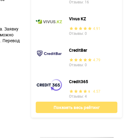
Отзывы: 16
Vivus KZ
а. Заявку
4.91
Отзывы: 0
о можно
. Перевод
CreditBar
4.79
Отзывы: 0
Credit365
4.57
Отзывы: 4
Показать весь рейтинг