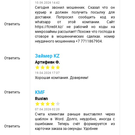
10.06.2026 14:42
Сегодня звонил мошенник. Сказал что он
курьер и должен получить посылку для
доставки. Попросил сообщить код из
whatsapp от этой компании. Сайт
Ответить
https://fcredit.kz/
не рабочий но коды на
микрозаймы рассылает! Похоже что господа в
сговоре в мошеннических сделках. номер
неудачного мошенника +7 7711867904.
Займер KZ
Ответить
Артифиан Ф.
19.04.2026 17:37
Хорошая компания. Доверяем!
KMF
Ответить
Ruslan
07.04.2026 02:20
Счета клиентам раньше выставлял через
шаблон в Word. Долго, неудобно, иногда с
ошибками. Теперь счёт формируется из
Ответить
карточки заказа за секунды. Удобнее