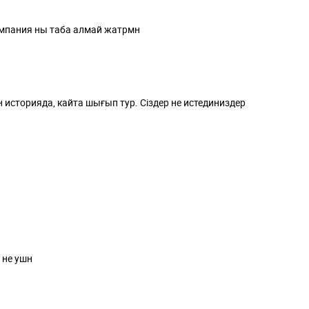
мпания ны таба алмай жатрмн
 историяда, кайта шығып тур. Сіздер не истединиздер
 не ушн