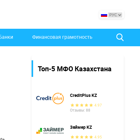
Банки
Финансовая грамотность
Топ-5 МФО Казахстана
CreditPlus KZ
4.97
Отзывы: 88
Займер KZ
4.95
10а