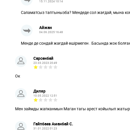
15.11.2024 10:14
Сәламатсыз таптынызба? Мендеде сол жағдай, мына ко
Айжан
04.06.2025 16:48
Менде де сондай жағдай өшірмеген . Басында жок болған
Сарсенбай
23.03.2023 20:49
Ок
Диляр
10.05.2022 12:51
Мен займды жапканмын Маган тагы арест койылып жатыр
Гайпбаев Аманбай С.
31.01.2022 01:23