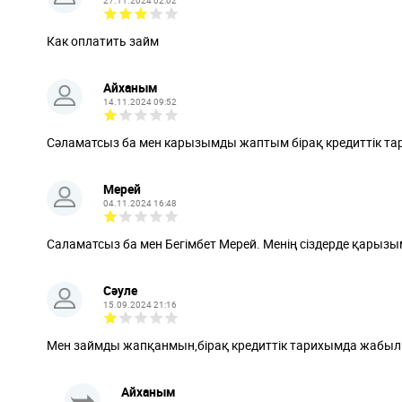
27.11.2024 02:02
Как оплатить займ
Айханым
14.11.2024 09:52
Сәламатсыз ба мен карызымды жаптым бірақ кредиттік та
Мерей
04.11.2024 16:48
Саламатсыз ба мен Бегімбет Мерей. Менің сіздерде қарызым
Сәуле
15.09.2024 21:16
Мен займды жапқанмын,бірақ кредиттік тарихымда жабыл
Айханым