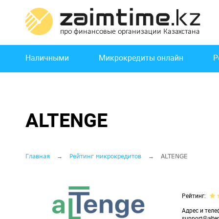
Перейти
к
основному
содержанию
Основная
Наличными
Микрокредиты онлайн
Р
навигация
ALTENGE
Строка
Главная
Рейтинг микрокредитов
ALTENGE
навигации
Рейтинг
Адрес и теле
support@alte