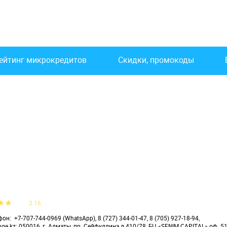
ейтинг микрокредитов
Скидки, промокоды
3.16
фон
+7-707-744-0969 (WhatsApp), 8 (727) 344-01-47, 8 (705) 927-18-94,
nge.kz; 050016, г. Алматы, пр. Сейфуллина д.410/78, БЦ «SENIM CAPITAL» оф. 5