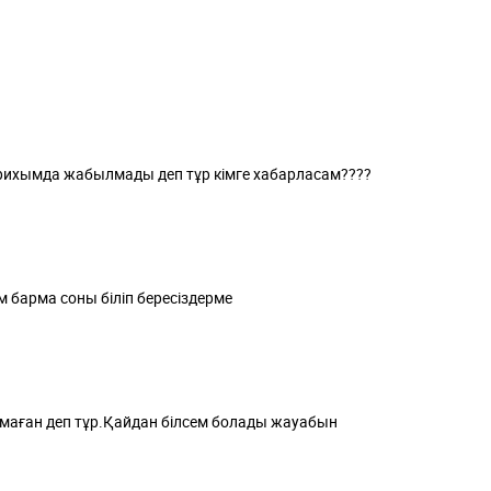
рихымда жабылмады деп тұр кімге хабарласам????
 барма соны біліп бересіздерме
маған деп тұр.Қайдан білсем болады жауабын