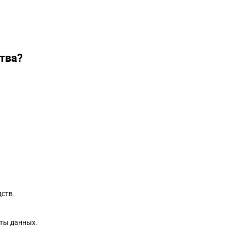
тва?
дств.
ты данных.