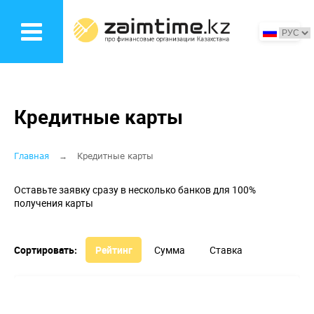
Перейти
к
основному
содержанию
Кредитные карты
Строка
Главная
Кредитные карты
навигации
Оставьте заявку сразу в несколько банков для 100%
получения карты
Сортировать:
Рейтинг
Сумма
Ставка