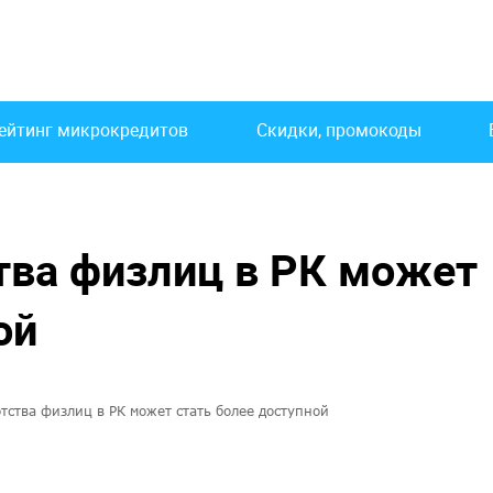
ейтинг микрокредитов
Скидки, промокоды
тва физлиц в РК может
ой
тства физлиц в РК может стать более доступной