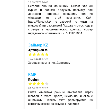
10.06.2026 14:42
Сегодня звонил мошенник. Сказал что он
курьер и должен получить посылку для
доставки. Попросил сообщить код из
whatsapp от этой компании. Сайт
https://fcredit.kz/
не рабочий но коды на
микрозаймы рассылает! Похоже что господа в
сговоре в мошеннических сделках. номер
неудачного мошенника +7 7711867904.
Займер KZ
Артифиан Ф.
19.04.2026 17:37
Хорошая компания. Доверяем!
KMF
Ruslan
07.04.2026 02:20
Счета клиентам раньше выставлял через
шаблон в Word. Долго, неудобно, иногда с
ошибками. Теперь счёт формируется из
карточки заказа за секунды. Удобнее