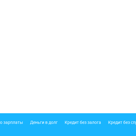
о зарплаты
Деньги в долг
Кредит без залога
Кредит без с