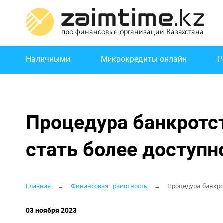
Перейти
к
основному
содержанию
Основная
Наличными
Микрокредиты онлайн
Р
навигация
Процедура банкротс
стать более доступн
Строка
Главная
Финансовая грамотность
Процедура банкро
навигации
03 ноября 2023