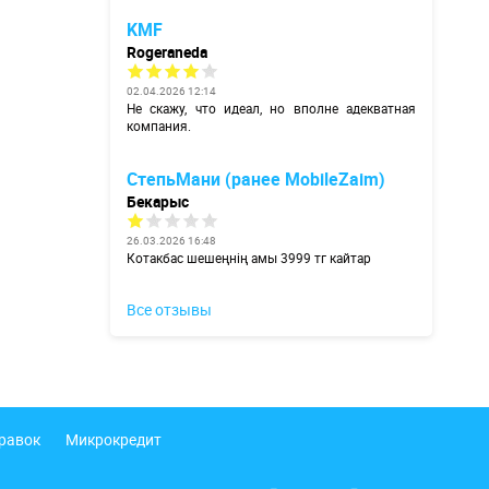
KMF
Rogeraneda
02.04.2026 12:14
Не скажу, что идеал, но вполне адекватная
компания.
СтепьМани (ранее MobileZaim)
Бекарыс
26.03.2026 16:48
Котакбас шешеңнің амы 3999 тг кайтар
Все отзывы
правок
Микрокредит