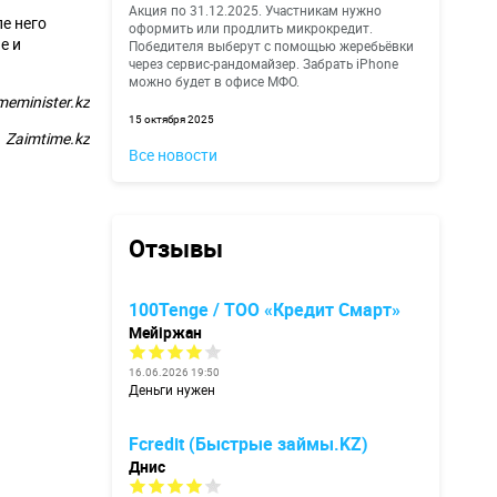
Акция по 31.12.2025. Участникам нужно
е него
оформить или продлить микрокредит.
е и
Победителя выберут с помощью жеребьёвки
через сервис-рандомайзер. Забрать iPhone
можно будет в офисе МФО.
meminister.kz
15 октября 2025
Zaimtime.kz
Все новости
Отзывы
100Tenge / ТОО «Кредит Смарт»
Мейіржан
16.06.2026 19:50
Деньги нужен
Fcredit (Быстрые займы.KZ)
Днис