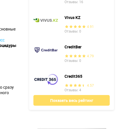
Отзывы: 16
Vivus KZ
4.91
Основные
Отзывы: 0
есс
роцедуры
CreditBar
4.79
Отзывы: 0
Credit365
4.57
о сразу
Отзывы: 4
нного
Показать весь рейтинг