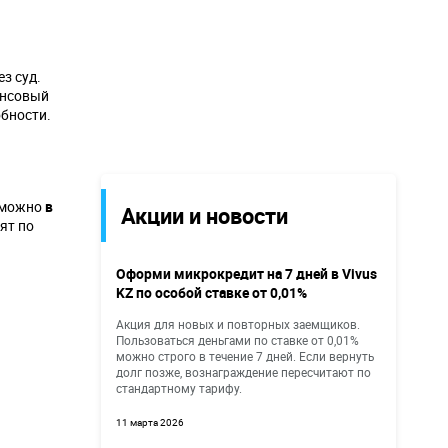
з суд.
ансовый
обности.
ю можно
в
Акции и новости
ят по
Оформи микрокредит на 7 дней в Vivus
KZ по особой ставке от 0,01%
Акция для новых и повторных заемщиков.
Пользоваться деньгами по ставке от 0,01%
можно строго в течение 7 дней. Если вернуть
долг позже, вознаграждение пересчитают по
стандартному тарифу.
11 марта 2026