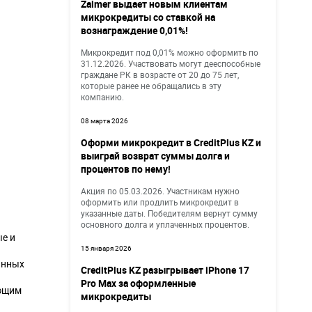
Zaimer выдает новым клиентам
микрокредиты со ставкой на
вознаграждение 0,01%!
Микрокредит под 0,01% можно оформить по
31.12.2026. Участвовать могут дееспособные
граждане РК в возрасте от 20 до 75 лет,
которые ранее не обращались в эту
компанию.
08 марта 2026
Оформи микрокредит в CreditPlus KZ и
выиграй возврат суммы долга и
процентов по нему!
Акция по 05.03.2026. Участникам нужно
оформить или продлить микрокредит в
указанные даты. Победителям вернут сумму
основного долга и уплаченных процентов.
ые и
15 января 2026
анных
CreditPlus KZ разыгрывает iPhone 17
Pro Max за оформленные
ующим
микрокредиты