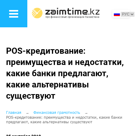
Перейти
к
основному
содержанию
POS-кредитование:
преимущества и недостатки,
какие банки предлагают,
какие альтернативы
существуют
Строка
Главная
Финансовая грамотность
POS-кредитование: преимущества и недостатки, какие банки
предлагают, какие альтернативы существуют
навигации