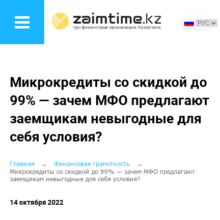
Перейти
к
основному
содержанию
Микрокредиты со скидкой до
99% — зачем МФО предлагают
заемщикам невыгодные для
себя условия?
Строка
Главная
Финансовая грамотность
Микрокредиты со скидкой до 99% — зачем МФО предлагают
заемщикам невыгодные для себя условия?
навигации
14 октября 2022