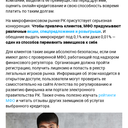
компании, выделить ее преимущества перед другими,
оценить онлайн-кредитование и свою способность вовремя
платить по таким долгам.
На микрофинансовом рынке РК присутствует серьезная
конкуренция.
Чтобы привлечь клиентов, МФО придумывают
различные
акции, спецпредложения и розыгрыши
.
И
обещание выдать микрокредит под 0,1% или даже 0,01% —
один из способов переманить заемщиков к себе
.
Для клиентов такие акции абсолютно безопасны, если они
имеют дело с проверенной МФО, работающей под надзором
финансового регулятора. Организация должна пройти
регистрацию, получить лицензию и попасть в реестр
легальных игроков рынка. Информация об этом находится в
открытом доступе, пользователи могут проверить ее
самостоятельно на сайте Агентства по регулированию и
развитию финрынка или портале электронного
правительства РК. Также очень полезно изучать
рейтинги
МФО
и читать отзывы других заемщиков об услугах
выбранного кредитора.