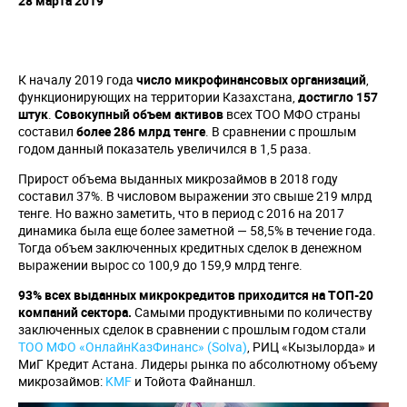
28 марта 2019
К началу 2019 года
число микрофинансовых организаций
,
функционирующих на территории Казахстана,
достигло 157
штук
.
Совокупный объем активов
всех ТОО МФО страны
составил
более 286 млрд тенге
. В сравнении с прошлым
годом данный показатель увеличился в 1,5 раза.
Прирост объема выданных микрозаймов в 2018 году
составил 37%. В числовом выражении это свыше 219 млрд
тенге. Но важно заметить, что в период с 2016 на 2017
динамика была еще более заметной — 58,5% в течение года.
Тогда объем заключенных кредитных сделок в денежном
выражении вырос со 100,9 до 159,9 млрд тенге.
93% всех выданных микрокредитов приходится на ТОП-20
компаний сектора.
Самыми продуктивными по количеству
заключенных сделок в сравнении с прошлым годом стали
ТОО МФО «ОнлайнКазФинанс» (Solva)
, РИЦ «Кызылорда» и
МиГ Кредит Астана. Лидеры рынка по абсолютному объему
микрозаймов:
KMF
и Тойота Файнаншл.