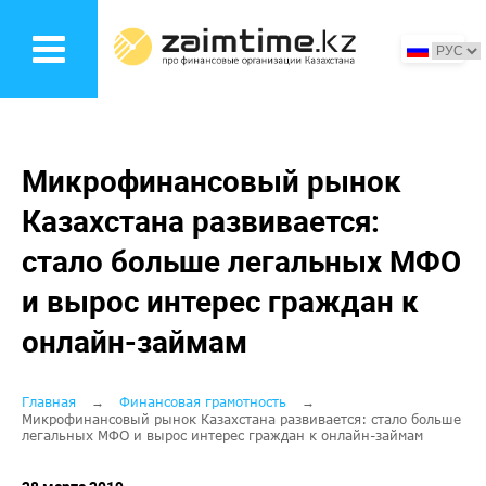
Перейти
к
основному
содержанию
Микрофинансовый рынок
Казахстана развивается:
стало больше легальных МФО
и вырос интерес граждан к
онлайн-займам
Строка
Главная
Финансовая грамотность
Микрофинансовый рынок Казахстана развивается: стало больше
легальных МФО и вырос интерес граждан к онлайн-займам
навигации