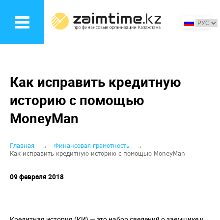
Перейти
к
основному
содержанию
Как исправить кредитную
историю с помощью
MoneyMan
Строка
Главная
Финансовая грамотность
Как исправить кредитную историю с помощью MoneyMan
навигации
09 февраля 2018
Кредитная история (КИ) — это набор сведений о заемщике и