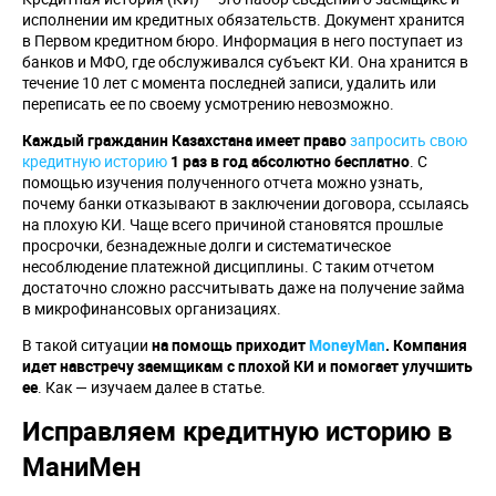
исполнении им кредитных обязательств. Документ хранится
в Первом кредитном бюро. Информация в него поступает из
банков и МФО, где обслуживался субъект КИ. Она хранится в
течение 10 лет с момента последней записи, удалить или
переписать ее по своему усмотрению невозможно.
Каждый гражданин Казахстана имеет право
запросить свою
кредитную историю
1 раз в год абсолютно бесплатно
. С
помощью изучения полученного отчета можно узнать,
почему банки отказывают в заключении договора, ссылаясь
на плохую КИ. Чаще всего причиной становятся прошлые
просрочки, безнадежные долги и систематическое
несоблюдение платежной дисциплины. С таким отчетом
достаточно сложно рассчитывать даже на получение займа
в микрофинансовых организациях.
В такой ситуации
на помощь приходит
MoneyMan
. Компания
идет навстречу заемщикам с плохой КИ и помогает улучшить
ее
. Как — изучаем далее в статье.
Исправляем кредитную историю в
МаниМен