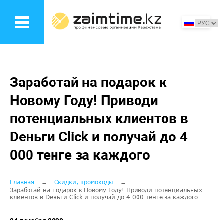
Перейти
к
основному
содержанию
Заработай на подарок к
Новому Году! Приводи
потенциальных клиентов в
Dеньги Click и получай до 4
000 тенге за каждого
Строка
Главная
Скидки, промокоды
Заработай на подарок к Новому Году! Приводи потенциальных
клиентов в Dеньги Click и получай до 4 000 тенге за каждого
навигации