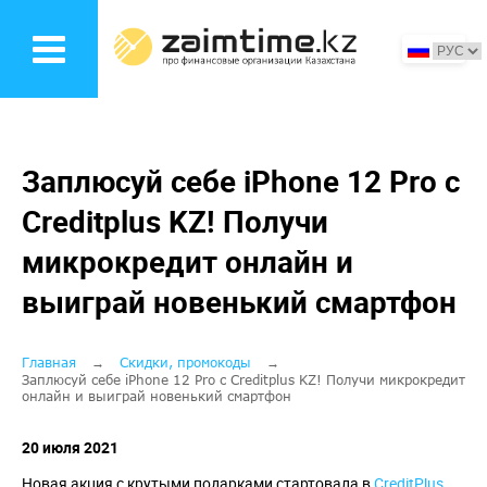
Перейти
к
основному
содержанию
Заплюсуй себе iPhone 12 Pro с
Creditplus KZ! Получи
микрокредит онлайн и
выиграй новенький смартфон
Строка
Главная
Скидки, промокоды
Заплюсуй себе iPhone 12 Pro с Creditplus KZ! Получи микрокредит
онлайн и выиграй новенький смартфон
навигации
20 июля 2021
Новая акция с крутыми подарками стартовала в
CreditPlus