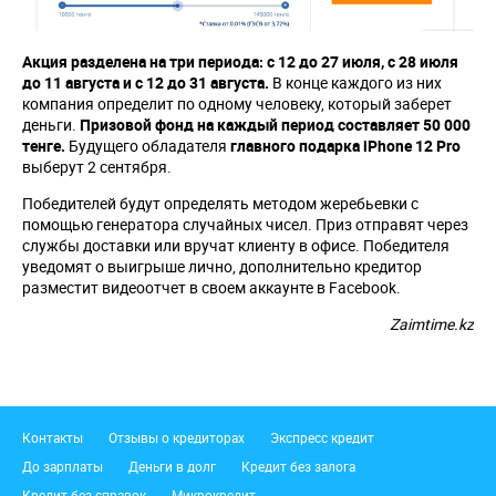
Акция разделена на три периода: с 12 до 27 июля, с 28 июля
до 11 августа и с 12 до 31 августа.
В конце каждого из них
компания определит по одному человеку, который заберет
деньги.
Призовой фонд на каждый период составляет 50 000
тенге.
Будущего обладателя
главного подарка iPhone 12 Pro
выберут 2 сентября.
Победителей будут определять методом жеребьевки с
помощью генератора случайных чисел. Приз отправят через
службы доставки или вручат клиенту в офисе. Победителя
уведомят о выигрыше лично, дополнительно кредитор
разместит видеоотчет в своем аккаунте в Facebook.
Zaimtime.kz
Подвал
Контакты
Отзывы о кредиторах
Экспресс кредит
До зарплаты
Деньги в долг
Кредит без залога
Кредит без справок
Микрокредит