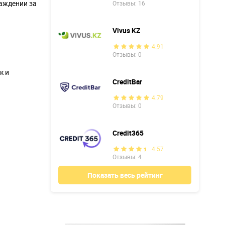
аждении за
Отзывы: 16
Vivus KZ
4.91
Отзывы: 0
к и
CreditBar
4.79
Отзывы: 0
Credit365
4.57
Отзывы: 4
Показать весь рейтинг