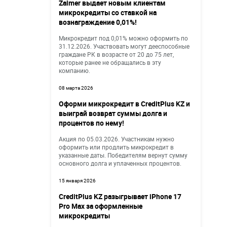
Zaimer выдает новым клиентам
микрокредиты со ставкой на
вознаграждение 0,01%!
Микрокредит под 0,01% можно оформить по
31.12.2026. Участвовать могут дееспособные
граждане РК в возрасте от 20 до 75 лет,
которые ранее не обращались в эту
компанию.
08 марта 2026
Оформи микрокредит в CreditPlus KZ и
выиграй возврат суммы долга и
процентов по нему!
Акция по 05.03.2026. Участникам нужно
оформить или продлить микрокредит в
указанные даты. Победителям вернут сумму
основного долга и уплаченных процентов.
15 января 2026
CreditPlus KZ разыгрывает iPhone 17
Pro Max за оформленные
микрокредиты