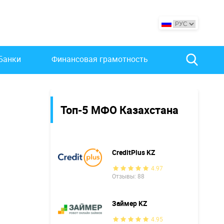
Банки
Финансовая грамотность
Топ-5 МФО Казахстана
CreditPlus KZ
4.97
Отзывы: 88
Займер KZ
4.95