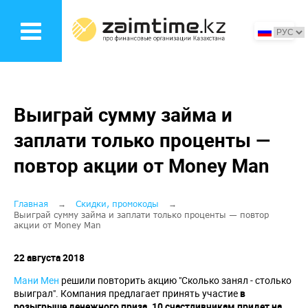
Перейти
к
основному
содержанию
Выиграй сумму займа и
заплати только проценты —
повтор акции от Money Man
Строка
Главная
Скидки, промокоды
Выиграй сумму займа и заплати только проценты — повтор
акции от Money Man
навигации
22 августа 2018
Мани Мен
решили повторить акцию "Сколько занял - столько
выиграл". Компания предлагает принять участие
в
розыгрыше денежного приза. 10 счастливчикам придет на