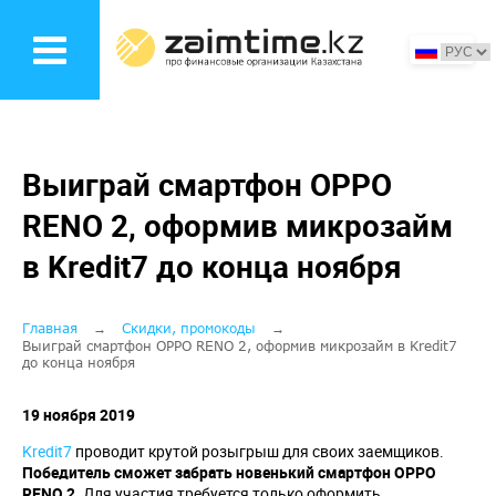
Перейти
к
основному
содержанию
Выиграй смартфон OPPO
RENO 2, оформив микрозайм
в Kredit7 до конца ноября
Строка
Главная
Скидки, промокоды
Выиграй смартфон OPPO RENO 2, оформив микрозайм в Kredit7
до конца ноября
навигации
19 ноября 2019
Kredit7
проводит крутой розыгрыш для своих заемщиков.
Победитель сможет забрать новенький смартфон
OPPO
RENO
2.
Для участия требуется только оформить