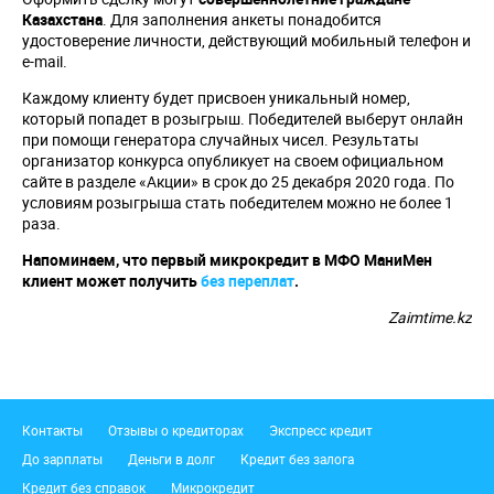
Казахстана
. Для заполнения анкеты понадобится
удостоверение личности, действующий мобильный телефон и
e-mail.
Каждому клиенту будет присвоен уникальный номер,
который попадет в розыгрыш. Победителей выберут онлайн
при помощи генератора случайных чисел. Результаты
организатор конкурса опубликует на своем официальном
сайте в разделе «Акции» в срок до 25 декабря 2020 года. По
условиям розыгрыша стать победителем можно не более 1
раза.
Напоминаем, что первый микрокредит в МФО МаниМен
клиент может получить
без переплат
.
Zaimtime.kz
Подвал
Контакты
Отзывы о кредиторах
Экспресс кредит
До зарплаты
Деньги в долг
Кредит без залога
Кредит без справок
Микрокредит