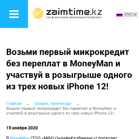
Перейти
к
основному
содержанию
Возьми первый микрокредит
без переплат в MoneyMan и
участвуй в розыгрыше одного
из трех новых iPhone 12!
Строка
Главная
Скидки, промокоды
Возьми первый микрокредит без переплат в MoneyMan и
участвуй в розыгрыше одного из трех новых iPhone 12!
навигации
15 ноября 2020
В
МаниМен
(ТОО «МФО ОнлайнКазФинанс») проходит