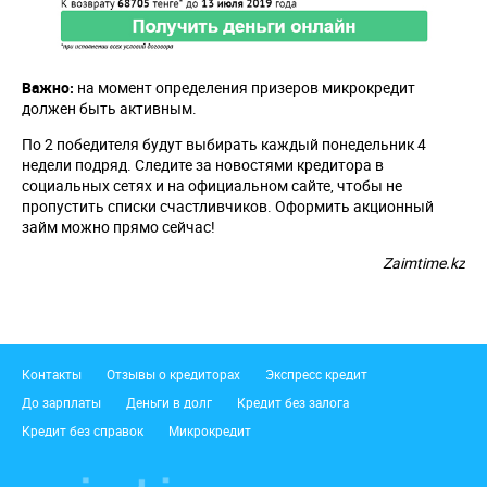
Важно:
на момент определения призеров микрокредит
должен быть активным.
По 2 победителя будут выбирать каждый понедельник 4
недели подряд. Следите за новостями кредитора в
социальных сетях и на официальном сайте, чтобы не
пропустить списки счастливчиков. Оформить акционный
займ можно прямо сейчас!
Zaimtime.kz
Подвал
Контакты
Отзывы о кредиторах
Экспресс кредит
До зарплаты
Деньги в долг
Кредит без залога
Кредит без справок
Микрокредит