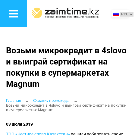
Перейти
к
основному
содержанию
Возьми микрокредит в 4slovo
и выиграй сертификат на
покупки в супермаркетах
Magnum
Строка
Главная
Скидки, промокоды
Возьми микрокредит в 4slovo и выиграй сертификат на покупки
в супермаркетах Magnum
навигации
03 июля 2019
ТОО «Честное слово Казахстан»
решили побаловать своих