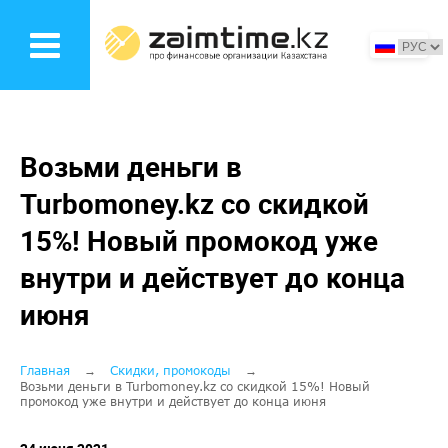
Перейти
к
основному
содержанию
Возьми деньги в
Turbomoney.kz со скидкой
15%! Новый промокод уже
внутри и действует до конца
июня
Строка
Главная
Скидки, промокоды
Возьми деньги в Turbomoney.kz со скидкой 15%! Новый
промокод уже внутри и действует до конца июня
навигации