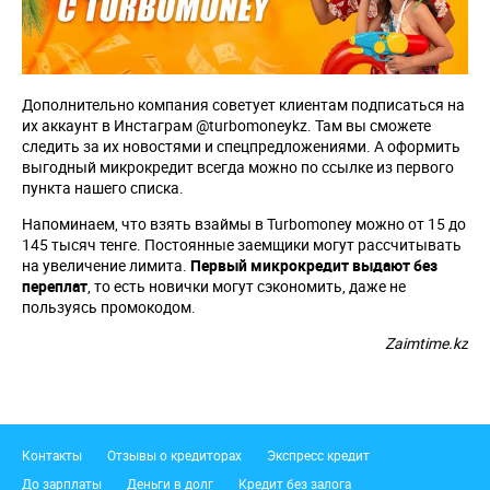
Дополнительно компания советует клиентам подписаться на
их аккаунт в Инстаграм @turbomoneykz. Там вы сможете
следить за их новостями и спецпредложениями. А оформить
выгодный микрокредит всегда можно по ссылке из первого
пункта нашего списка.
Напоминаем, что взять взаймы в Turbomoney можно от 15 до
145 тысяч тенге. Постоянные заемщики могут рассчитывать
на увеличение лимита.
Первый микрокредит выдают без
переплат
, то есть новички могут сэкономить, даже не
пользуясь промокодом.
Zaimtime.kz
Подвал
Контакты
Отзывы о кредиторах
Экспресс кредит
До зарплаты
Деньги в долг
Кредит без залога