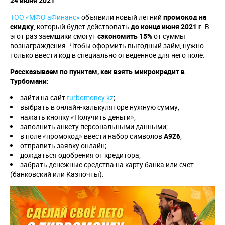
24 июня 2021
ТОО «МФО аФинанс»
объявили новый летний
промокод на
скидку
, который будет действовать
до конца июня 2021 г
. В
этот раз заемщики смогут
сэкономить 15%
от суммы
вознаграждения. Чтобы оформить выгодный займ, нужно
только ввести код в специально отведенное для него поле.
Рассказываем по пунктам, как взять микрокредит в
Турбомани:
зайти на сайт
turbomoney.kz
;
выбрать в онлайн-калькуляторе нужную сумму;
нажать кнопку «Получить деньги»;
заполнить анкету персональными данными;
в поле «промокод» ввести набор символов
A
9
Z
6
;
отправить заявку онлайн;
дождаться одобрения от кредитора;
забрать денежные средства на карту банка или счет
(банковский или Казпочты).