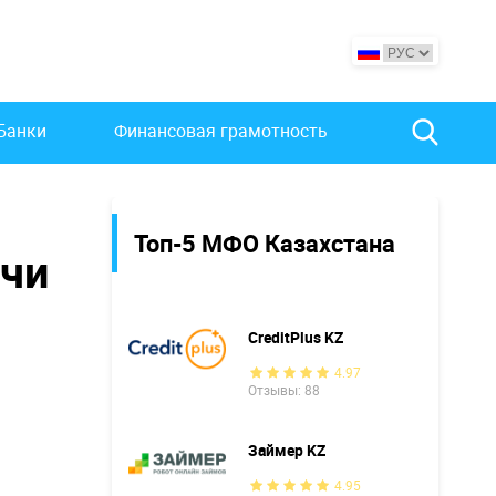
Банки
Финансовая грамотность
Топ-5 МФО Казахстана
учи
CreditPlus KZ
4.97
Отзывы: 88
Займер KZ
4.95