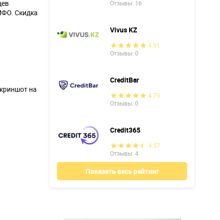
цев
Отзывы: 16
МФО. Скидка
Vivus KZ
4.91
Отзывы: 0
CreditBar
скриншот на
4.79
Отзывы: 0
Credit365
4.57
Отзывы: 4
Показать весь рейтинг