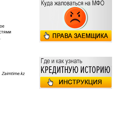
ое
остями
.
Zaimtime.kz