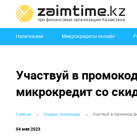
Перейти
к
основному
содержанию
Основная
Наличными
Микрокредиты онлайн
Р
навигация
Участвуй в промокод-
микрокредит со ски
Строка
Главная
Скидки, промокоды
Участвуй в промокод-ф
навигации
04 мая 2023