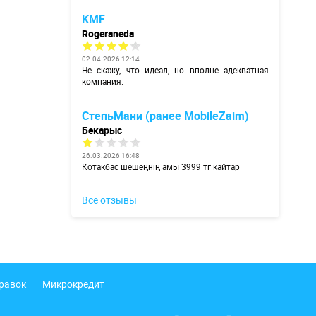
KMF
Rogeraneda
02.04.2026 12:14
Не скажу, что идеал, но вполне адекватная
компания.
СтепьМани (ранее MobileZaim)
Бекарыс
26.03.2026 16:48
Котакбас шешеңнің амы 3999 тг кайтар
Все отзывы
правок
Микрокредит