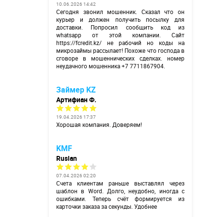
10.06.2026 14:42
Сегодня звонил мошенник. Сказал что он
курьер и должен получить посылку для
доставки. Попросил сообщить код из
whatsapp от этой компании. Сайт
https://fcredit.kz/
не рабочий но коды на
микрозаймы рассылает! Похоже что господа в
сговоре в мошеннических сделках. номер
неудачного мошенника +7 7711867904.
Займер KZ
Артифиан Ф.
19.04.2026 17:37
Хорошая компания. Доверяем!
KMF
Ruslan
07.04.2026 02:20
Счета клиентам раньше выставлял через
шаблон в Word. Долго, неудобно, иногда с
ошибками. Теперь счёт формируется из
карточки заказа за секунды. Удобнее