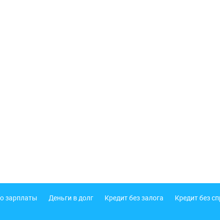
о зарплаты
Деньги в долг
Кредит без залога
Кредит без с