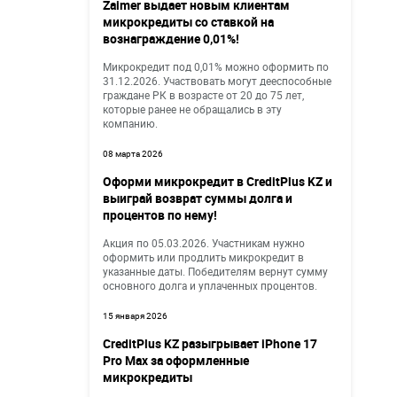
Zaimer выдает новым клиентам
микрокредиты со ставкой на
вознаграждение 0,01%!
Микрокредит под 0,01% можно оформить по
31.12.2026. Участвовать могут дееспособные
граждане РК в возрасте от 20 до 75 лет,
которые ранее не обращались в эту
компанию.
08 марта 2026
Оформи микрокредит в CreditPlus KZ и
выиграй возврат суммы долга и
процентов по нему!
Акция по 05.03.2026. Участникам нужно
оформить или продлить микрокредит в
указанные даты. Победителям вернут сумму
основного долга и уплаченных процентов.
15 января 2026
CreditPlus KZ разыгрывает iPhone 17
Pro Max за оформленные
микрокредиты