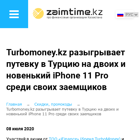
Перейти
к
основному
содержанию
Turbomoney.kz разыгрывает
путевку в Турцию на двоих и
новенький iPhone 11 Pro
среди своих заемщиков
Строка
Главная
Скидки, промокоды
Turbomoney.kz разыгрывает путевку в Турцию на двоих и
новенький iPhone 11 Pro среди своих заемщиков
навигации
08 июля 2020
Участвуй в акции от
ТОО «iFinance» (бренд TurboMoney)
и