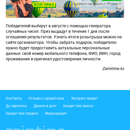
Победителей выберут в августе с помощью генератора
случайных чисел. Приз выдадут в течение 1 дня после
оглашения результатов. Узнать итоги розыгрыша можно на
сайте организатора. Чтобы забрать подарок, победителю
нужно будет предоставить актуальные персональные
данные: свой номер мобильного телефона, ФИО, ИИН, город
проживания и оригинал удостоверения личности.
Zaimtime.kz
Подвал
Контакты
Отзывы о кредиторах
Экспресс кредит
До зарплаты
Деньги в долг
Кредит без залога
Кредит без справок
Микрокредит