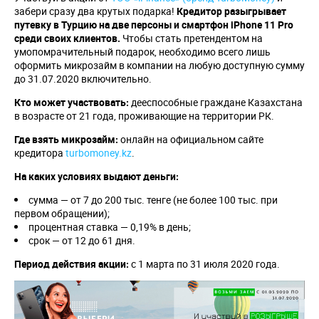
забери сразу два крутых подарка!
Кредитор разыгрывает
путевку в Турцию на две персоны и смартфон
iPhone
11
Pro
среди своих клиентов.
Чтобы стать претендентом на
умопомрачительный подарок, необходимо всего лишь
оформить микрозайм в компании на любую доступную сумму
до 31.07.2020 включительно.
Кто может участвовать:
дееспособные граждане Казахстана
в возрасте от 21 года, проживающие на территории РК.
Где взять микрозайм:
онлайн на официальном сайте
кредитора
turbomoney.kz
.
На каких условиях выдают деньги:
сумма — от 7 до 200 тыс. тенге (не более 100 тыс. при
первом обращении);
процентная ставка — 0,19% в день;
срок — от 12 до 61 дня.
Период действия акции:
с 1 марта по 31 июля 2020 года.