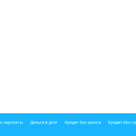
о зарплаты
Деньги в долг
Кредит без залога
Кредит без с