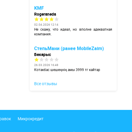
KMF
Rogeraneda
02.04.2026 12:14
Не скажу, что идеал, но вполне адекватная
компания.
СтепьМани (ранее MobileZaim)
Бекарыс
26.03.2026 16:48
Котакбас шешеңнің амы 3999 тг кайтар
Все отзывы
правок
Микрокредит