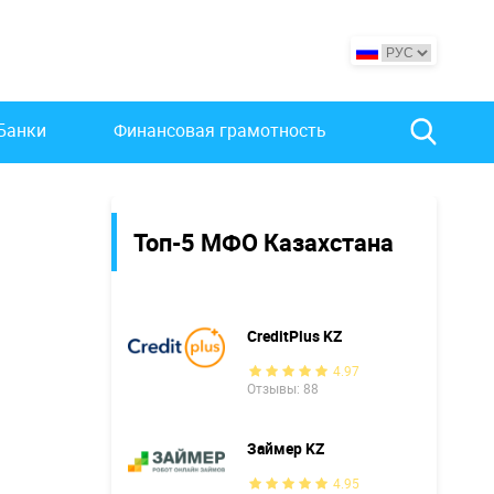
Банки
Финансовая грамотность
Топ-5 МФО Казахстана
CreditPlus KZ
4.97
Отзывы: 88
Займер KZ
4.95