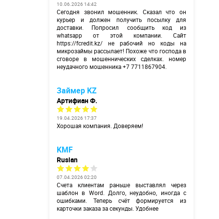
10.06.2026 14:42
Сегодня звонил мошенник. Сказал что он
курьер и должен получить посылку для
доставки. Попросил сообщить код из
whatsapp от этой компании. Сайт
https://fcredit.kz/
не рабочий но коды на
микрозаймы рассылает! Похоже что господа в
сговоре в мошеннических сделках. номер
неудачного мошенника +7 7711867904.
Займер KZ
Артифиан Ф.
19.04.2026 17:37
Хорошая компания. Доверяем!
KMF
Ruslan
07.04.2026 02:20
Счета клиентам раньше выставлял через
шаблон в Word. Долго, неудобно, иногда с
ошибками. Теперь счёт формируется из
карточки заказа за секунды. Удобнее