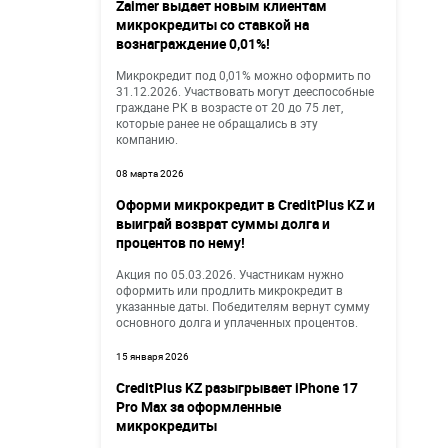
Zaimer выдает новым клиентам
микрокредиты со ставкой на
вознаграждение 0,01%!
Микрокредит под 0,01% можно оформить по
31.12.2026. Участвовать могут дееспособные
граждане РК в возрасте от 20 до 75 лет,
которые ранее не обращались в эту
компанию.
08 марта 2026
Оформи микрокредит в CreditPlus KZ и
выиграй возврат суммы долга и
процентов по нему!
Акция по 05.03.2026. Участникам нужно
оформить или продлить микрокредит в
указанные даты. Победителям вернут сумму
основного долга и уплаченных процентов.
15 января 2026
CreditPlus KZ разыгрывает iPhone 17
Pro Max за оформленные
микрокредиты