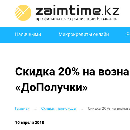
Перейти
к
основному
содержанию
Основная
Наличными
Микрокредиты онлайн
Р
навигация
Скидка 20% на возна
«ДоПолучки»
Строка
Главная
Скидки, промокоды
Скидка 20% на вознаг
навигации
10 апреля 2018