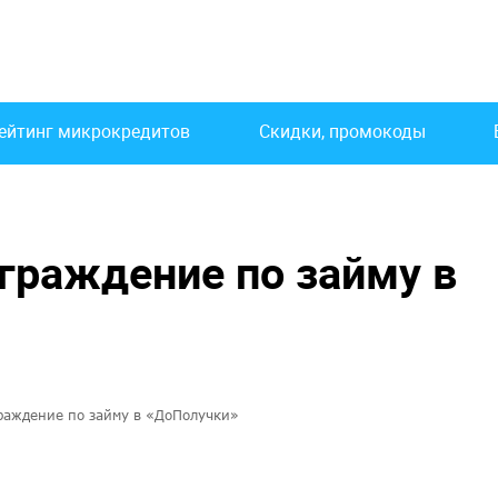
ейтинг микрокредитов
Скидки, промокоды
граждение по займу в
раждение по займу в «ДоПолучки»