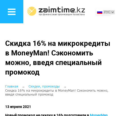
Перейти
к
основному
содержанию
Скидка 16% на микрокредиты
в MoneyMan! Сэкономить
можно, введя специальный
промокод
Строка
Главная
Скидки, промокоды
Скидка 16% на микрокредиты в MoneyMan! Сэкономить можно,
введя специальный промокод
навигации
13 апреля 2021
Новый промокод на скидку в 16% подготовили в
MoneyMan