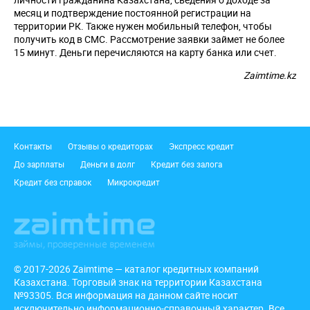
месяц и подтверждение постоянной регистрации на
территории РК. Также нужен мобильный телефон, чтобы
получить код в СМС. Рассмотрение заявки займет не более
15 минут. Деньги перечисляются на карту банка или счет.
Zaimtime.kz
Подвал
Контакты
Отзывы о кредиторах
Экспресс кредит
До зарплаты
Деньги в долг
Кредит без залога
Кредит без справок
Микрокредит
© 2017-2026 Zaimtime — каталог кредитных компаний
Казахстана. Торговый знак на территории Казахстана
№93305. Вся информация на данном сайте носит
исключительно информационно-справочный характер. Все