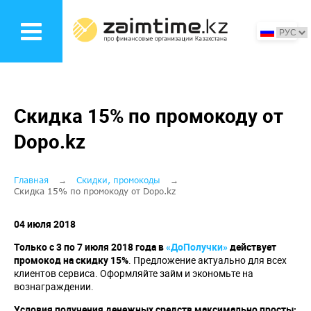
Перейти
к
основному
содержанию
Скидка 15% по промокоду от
Dopo.kz
Строка
Главная
Скидки, промокоды
Скидка 15% по промокоду от Dopo.kz
навигации
04 июля 2018
Только с 3 по 7 июля 2018 года в
«ДоПолучки»
действует
промокод на скидку 15%
. Предложение актуально для всех
клиентов сервиса. Оформляйте займ и экономьте на
вознаграждении.
Условия получения денежных средств максимально просты: