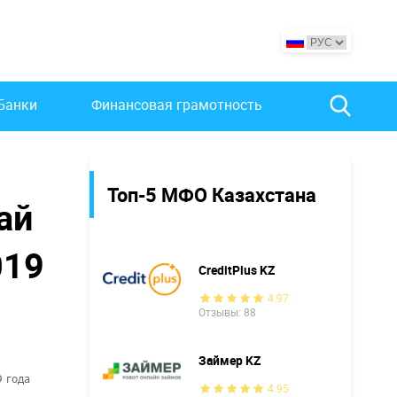
Банки
Финансовая грамотность
Топ-5 МФО Казахстана
ай
019
CreditPlus KZ
4.97
Отзывы: 88
Займер KZ
 года
4.95