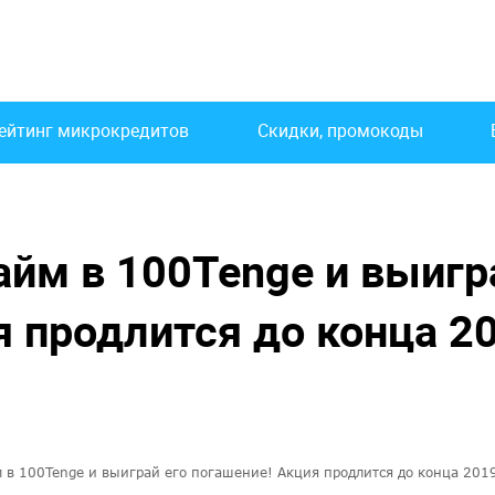
ейтинг микрокредитов
Скидки, промокоды
айм в 100Tenge и выигр
я продлится до конца 2
 в 100Tenge и выиграй его погашение! Акция продлится до конца 2019