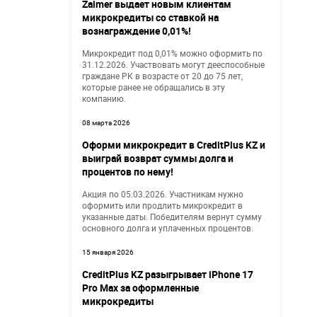
Zaimer выдает новым клиентам
микрокредиты со ставкой на
вознаграждение 0,01%!
Микрокредит под 0,01% можно оформить по
31.12.2026. Участвовать могут дееспособные
граждане РК в возрасте от 20 до 75 лет,
которые ранее не обращались в эту
компанию.
08 марта 2026
Оформи микрокредит в CreditPlus KZ и
выиграй возврат суммы долга и
процентов по нему!
Акция по 05.03.2026. Участникам нужно
оформить или продлить микрокредит в
указанные даты. Победителям вернут сумму
основного долга и уплаченных процентов.
15 января 2026
CreditPlus KZ разыгрывает iPhone 17
Pro Max за оформленные
микрокредиты