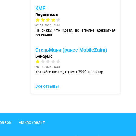
KMF
Rogeraneda
02.04.2026 12:14
Не скажу, что идеал, но вполне адекватная
компания.
СтепьМани (ранее MobileZaim)
Бекарыс
26.03.2026 16:48
Котакбас шешеңнің амы 3999 тг кайтар
Все отзывы
правок
Микрокредит