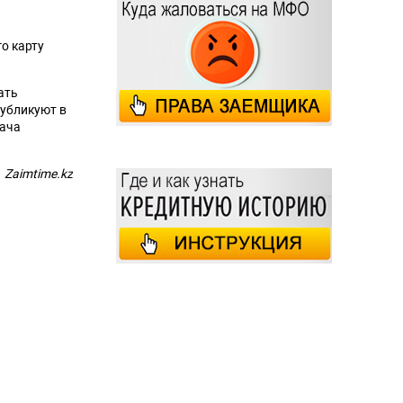
о карту
ать
убликуют в
дача
Zaimtime.kz