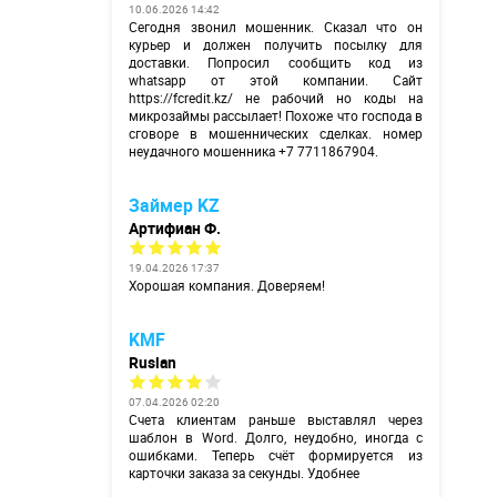
10.06.2026 14:42
Сегодня звонил мошенник. Сказал что он
курьер и должен получить посылку для
доставки. Попросил сообщить код из
whatsapp от этой компании. Сайт
https://fcredit.kz/
не рабочий но коды на
микрозаймы рассылает! Похоже что господа в
сговоре в мошеннических сделках. номер
неудачного мошенника +7 7711867904.
Займер KZ
Артифиан Ф.
19.04.2026 17:37
Хорошая компания. Доверяем!
KMF
Ruslan
07.04.2026 02:20
Счета клиентам раньше выставлял через
шаблон в Word. Долго, неудобно, иногда с
ошибками. Теперь счёт формируется из
карточки заказа за секунды. Удобнее