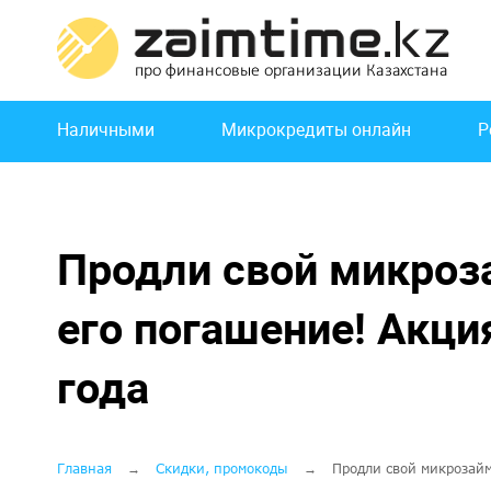
Перейти
к
основному
содержанию
Основная
Наличными
Микрокредиты онлайн
Р
навигация
Продли свой микроз
его погашение! Акци
года
Строка
Главная
Скидки, промокоды
Продли свой микрозайм