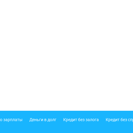
о зарплаты
Деньги в долг
Кредит без залога
Кредит без с