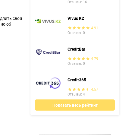
Отзывы: 16
одлить свой
Vivus KZ
нно об
4.91
Отзывы: 0
CreditBar
4.79
Отзывы: 0
Credit365
4.57
Отзывы: 4
Показать весь рейтинг