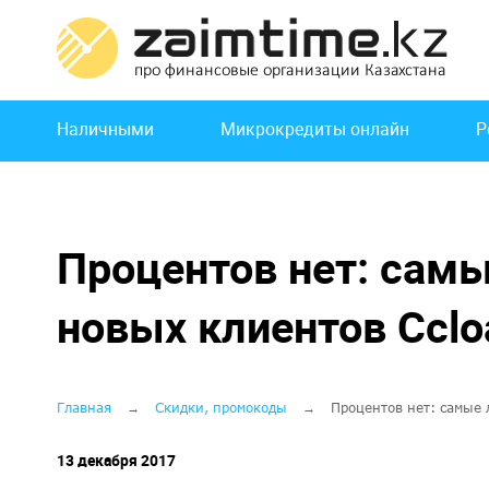
Перейти
к
основному
содержанию
Основная
Наличными
Микрокредиты онлайн
Р
навигация
Процентов нет: сам
новых клиентов Сclo
Строка
Главная
Скидки, промокоды
Процентов нет: самые 
навигации
13 декабря 2017