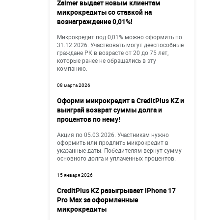
Zaimer выдает новым клиентам
микрокредиты со ставкой на
вознаграждение 0,01%!
Микрокредит под 0,01% можно оформить по
31.12.2026. Участвовать могут дееспособные
граждане РК в возрасте от 20 до 75 лет,
которые ранее не обращались в эту
компанию.
08 марта 2026
Оформи микрокредит в CreditPlus KZ и
выиграй возврат суммы долга и
процентов по нему!
Акция по 05.03.2026. Участникам нужно
оформить или продлить микрокредит в
указанные даты. Победителям вернут сумму
основного долга и уплаченных процентов.
15 января 2026
CreditPlus KZ разыгрывает iPhone 17
Pro Max за оформленные
микрокредиты