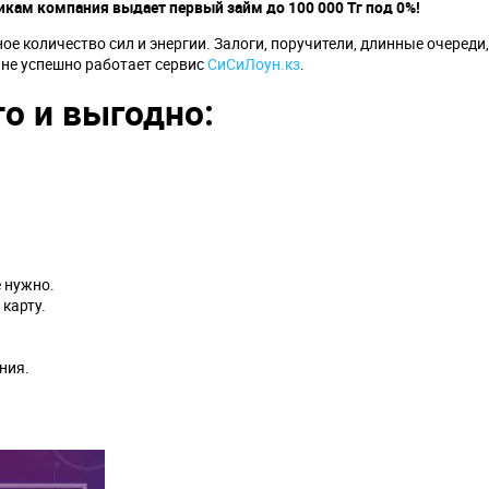
щикам компания выдает первый займ до 100 000 Тг под 0%!
ное количество сил и энергии. Залоги, поручители, длинные очереди,
ане успешно работает сервис
СиСиЛоун.кз
.
то и выгодно:
е нужно.
 карту.
ния.