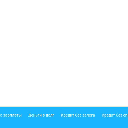
о зарплаты
Деньги в долг
Кредит без залога
Кредит без с