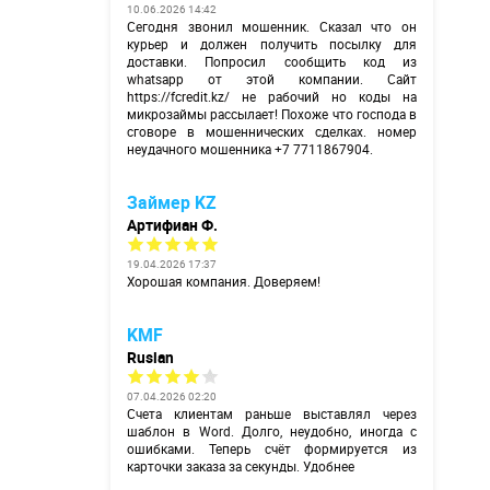
10.06.2026 14:42
Сегодня звонил мошенник. Сказал что он
курьер и должен получить посылку для
доставки. Попросил сообщить код из
whatsapp от этой компании. Сайт
https://fcredit.kz/
не рабочий но коды на
микрозаймы рассылает! Похоже что господа в
сговоре в мошеннических сделках. номер
неудачного мошенника +7 7711867904.
Займер KZ
Артифиан Ф.
19.04.2026 17:37
Хорошая компания. Доверяем!
KMF
Ruslan
07.04.2026 02:20
Счета клиентам раньше выставлял через
шаблон в Word. Долго, неудобно, иногда с
ошибками. Теперь счёт формируется из
карточки заказа за секунды. Удобнее