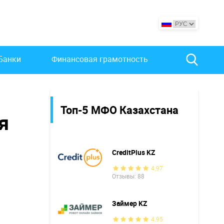
Банки
Финансовая грамотность
Топ-5 МФО Казахстана
я
CreditPlus KZ
4.97
Отзывы: 88
Займер KZ
4.95