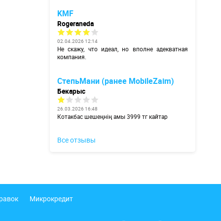
KMF
Rogeraneda
02.04.2026 12:14
Не скажу, что идеал, но вполне адекватная
компания.
СтепьМани (ранее MobileZaim)
Бекарыс
26.03.2026 16:48
Котакбас шешеңнің амы 3999 тг кайтар
Все отзывы
правок
Микрокредит