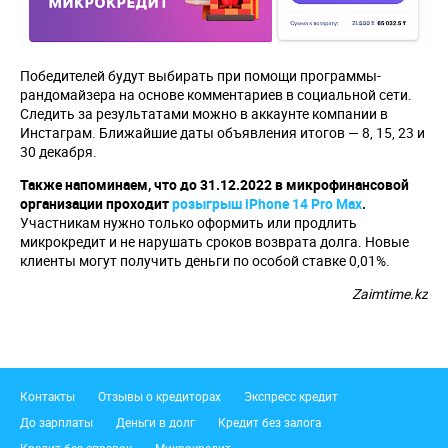
Победителей будут выбирать при помощи программы-
рандомайзера на основе комментариев в социальной сети.
Следить за результатами можно в аккаунте компании в
Инстаграм. Ближайшие даты объявления итогов — 8, 15, 23 и
30 декабря.
Также напоминаем, что до 31.12.2022 в микрофинансовой
организации проходит
розыгрыш iPhone 14 Pro Max
.
Участникам нужно только оформить или продлить
микрокредит и не нарушать сроков возврата долга. Новые
клиенты могут получить деньги по особой ставке 0,01%.
Zaimtime.kz
Подвал
Контакты
Отзывы о кредиторах
Экспресс кредит
До зарплаты
Деньги в долг
Кредит без залога
Кредит без справок
Микрокредит