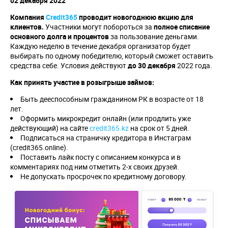
02 декабря 2022
Компания
Credit365
проводит новогоднюю акцию для
клиентов.
Участники могут побороться за
полное списание
основного долга и процентов
за пользование деньгами.
Каждую неделю в течение декабря организатор будет
выбирать по одному победителю, который сможет оставить
средства себе. Условия действуют
до 30 декабря
2022 года.
Как принять участие в розыгрыше займов:
Быть дееспособным гражданином РК в возрасте от 18
лет.
Оформить микрокредит онлайн (или продлить уже
действующий) на сайте
credit365.kz
на срок от 5 дней.
Подписаться на страничку кредитора в Инстаграм
(credit365.online).
Поставить лайк посту с описанием конкурса и в
комментариях под ним отметить 2-х своих друзей.
Не допускать просрочек по кредитному договору.