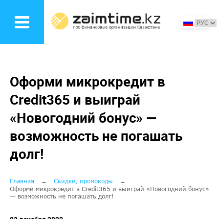
Перейти
к
основному
содержанию
Оформи микрокредит в
Credit365 и выиграй
«Новогодний бонус» —
возможность не погашать
долг!
Строка
Главная
Скидки, промокоды
Оформи микрокредит в Credit365 и выиграй «Новогодний бонус»
— возможность не погашать долг!
навигации