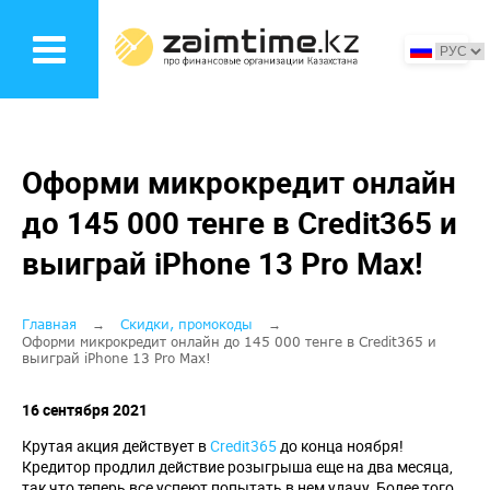
Перейти
к
основному
содержанию
Оформи микрокредит онлайн
до 145 000 тенге в Credit365 и
выиграй iPhone 13 Pro Max!
Строка
Главная
Скидки, промокоды
Оформи микрокредит онлайн до 145 000 тенге в Credit365 и
выиграй iPhone 13 Pro Max!
навигации
16 сентября 2021
Крутая акция действует в
Credit365
до конца ноября!
Кредитор продлил действие розыгрыша еще на два месяца,
так что теперь все успеют попытать в нем удачу. Более того