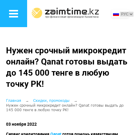
Перейти
к
основному
содержанию
Нужен срочный микрокредит
онлайн? Qanat готовы выдать
до 145 000 тенге в любую
точку РК!
Строка
Главная
Скидки, промокоды
Нужен срочный микрокредит онлайн? Qanat готовы выдать до
145 000 тенге в любую точку РК!
навигации
03 ноября 2022
Сервис кредитования
Qanat
готов помочь казахстанцам,