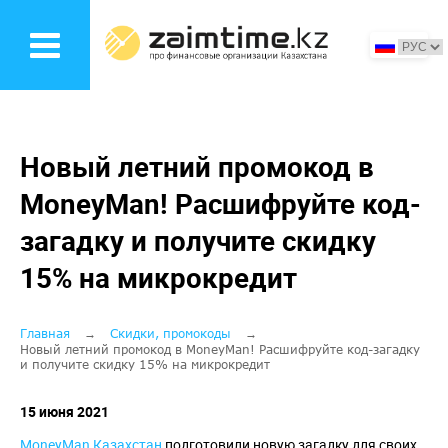
Перейти
к
основному
содержанию
Новый летний промокод в
MoneyMan! Расшифруйте код-
загадку и получите скидку
15% на микрокредит
Строка
Главная
Скидки, промокоды
Новый летний промокод в MoneyMan! Расшифруйте код-загадку
и получите скидку 15% на микрокредит
навигации
15 июня 2021
MoneyMan Казахстан
подготовили новую загадку для своих