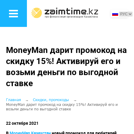
Перейти
к
основному
содержанию
MoneyMan дарит промокод на
скидку 15%! Активируй его и
возьми деньги по выгодной
ставке
Строка
Главная
Скидки, промокоды
MoneyMan дарит промокод на скидку 15%! Активируй его и
возьми деньги по выгодной ставке
навигации
22 октября 2021
В
MoneyMan
Казахстан
новый промокод для любителей