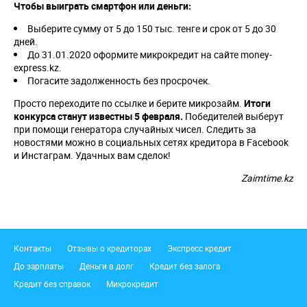
Чтобы выиграть смартфон или деньги:
Выберите сумму от 5 до 150 тыс. тенге и срок от 5 до 30
дней.
До 31.01.2020 оформите микрокредит на сайте money-
express.kz.
Погасите задолженность без просрочек.
Просто переходите по ссылке и берите микрозайм.
Итоги
конкурса станут известны 5 февраля.
Победителей выберут
при помощи генератора случайных чисел. Следить за
новостями можно в социальных сетях кредитора в Facebook
и Инстаграм. Удачных вам сделок!
Zaimtime.kz
Подвал
Контакты
Отзывы о кредиторах
Экспресс кредит
До зарплаты
Деньги в долг
Кредит без залога
Кредит без справок
Микрокредит