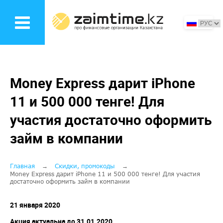
Перейти
к
основному
содержанию
Money Express дарит iPhone
11 и 500 000 тенге! Для
участия достаточно оформить
займ в компании
Строка
Главная
Скидки, промокоды
Money Express дарит iPhone 11 и 500 000 тенге! Для участия
достаточно оформить займ в компании
навигации
21 января 2020
Акция актуальна до 31.01.2020.