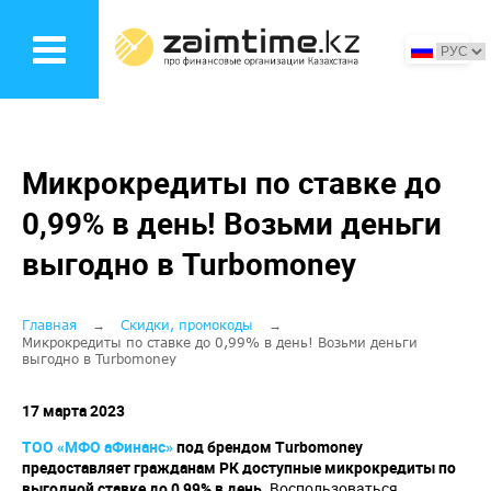
Перейти
к
основному
содержанию
Микрокредиты по ставке до
0,99% в день! Возьми деньги
выгодно в Turbomoney
Строка
Главная
Скидки, промокоды
Микрокредиты по ставке до 0,99% в день! Возьми деньги
выгодно в Turbomoney
навигации
17 марта 2023
ТОО «МФО аФинанс»
под брендом Turbomoney
предоставляет гражданам РК доступные микрокредиты по
выгодной ставке до 0,99% в день.
Воспользоваться