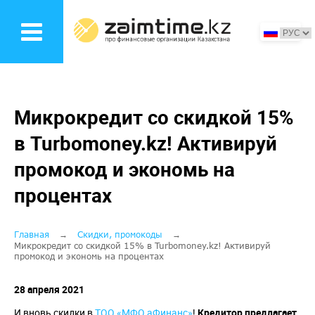
Перейти
к
основному
содержанию
Микрокредит со скидкой 15%
в Turbomoney.kz! Активируй
промокод и экономь на
процентах
Строка
Главная
Скидки, промокоды
Микрокредит со скидкой 15% в Turbomoney.kz! Активируй
промокод и экономь на процентах
навигации
28 апреля 2021
И вновь скидки в
ТОО «МФО аФинанс»
!
Кредитор предлагает